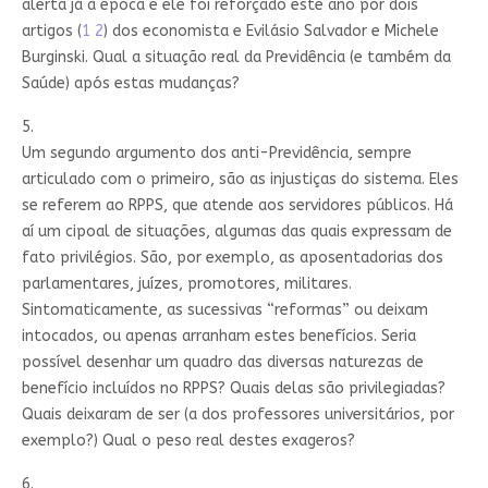
alerta já à época e ele foi reforçado este ano por dois
artigos (
1
2
) dos economista e Evilásio Salvador e Michele
Burginski. Qual a situação real da Previdência (e também da
Saúde) após estas mudanças?
5.
Um segundo argumento dos anti-Previdência, sempre
articulado com o primeiro, são as injustiças do sistema. Eles
se referem ao RPPS, que atende aos servidores públicos. Há
aí um cipoal de situações, algumas das quais expressam de
fato privilégios. São, por exemplo, as aposentadorias dos
parlamentares, juízes, promotores, militares.
Sintomaticamente, as sucessivas “reformas” ou deixam
intocados, ou apenas arranham estes benefícios. Seria
possível desenhar um quadro das diversas naturezas de
benefício incluídos no RPPS? Quais delas são privilegiadas?
Quais deixaram de ser (a dos professores universitários, por
exemplo?) Qual o peso real destes exageros?
6.