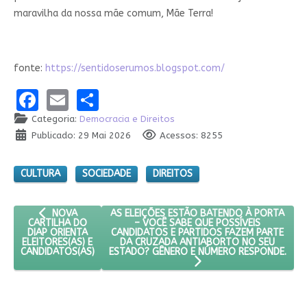
maravilha da nossa mãe comum, Mãe Terra!
fonte:
https://sentidoserumos.blogspot.com/
Facebook
Email
Share
Categoria:
Democracia e Direitos
Publicado: 29 Mai 2026
Acessos: 8255
CULTURA
SOCIEDADE
DIREITOS
ARTIGO ANTERIOR: NOVA CARTILHA DO DIAP ORIENTA ELEITOR
PRÓXIMO ARTIGO: AS ELEIÇÕES ESTÃO BAT
AS ELEIÇÕES ESTÃO BATENDO À PORTA
NOVA
– VOCÊ SABE QUE POSSÍVEIS
CARTILHA DO
CANDIDATOS E PARTIDOS FAZEM PARTE
DIAP ORIENTA
DA CRUZADA ANTIABORTO NO SEU
ELEITORES(AS) E
ESTADO? GÊNERO E NÚMERO RESPONDE.
CANDIDATOS(AS)