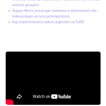
mostra pesquisa
August Nimtz prova que marxismo e antirracismo são
indissociáveis na luta anticapitalista
Rap transfeminista radical argentino na FLIPEI