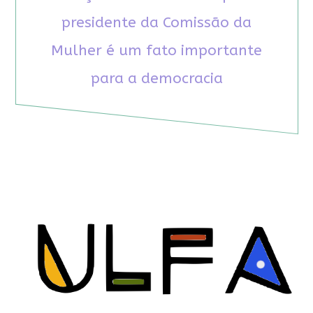
presidente da Comissão da
Mulher é um fato importante
para a democracia