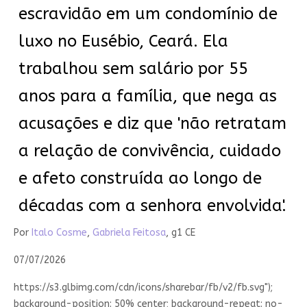
escravidão em um condomínio de
luxo no Eusébio, Ceará. Ela
trabalhou sem salário por 55
anos para a família, que nega as
acusações e diz que 'não retratam
a relação de convivência, cuidado
e afeto construída ao longo de
décadas com a senhora envolvida'.
Por
Italo Cosme
,
Gabriela Feitosa
, g1 CE
07/07/2026
https://s3.glbimg.com/cdn/icons/sharebar/fb/v2/fb.svg");
background-position: 50% center; background-repeat: no-