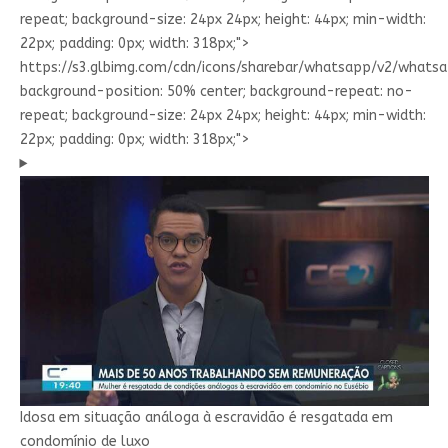
repeat; background-size: 24px 24px; height: 44px; min-width:
22px; padding: 0px; width: 318px;">
https://s3.glbimg.com/cdn/icons/sharebar/whatsapp/v2/whatsap
background-position: 50% center; background-repeat: no-
repeat; background-size: 24px 24px; height: 44px; min-width:
22px; padding: 0px; width: 318px;">
Idosa em situação análoga à escravidão é resgatada em
condomínio de luxo