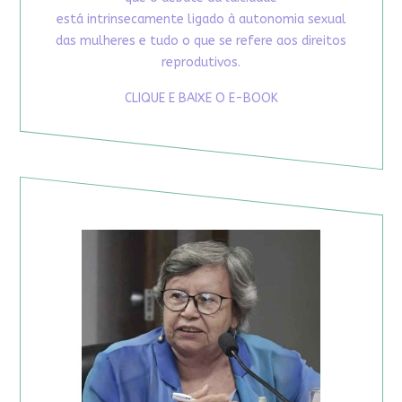
está intrinsecamente ligado à autonomia sexual
das mulheres e tudo o que se refere aos direitos
reprodutivos.
CLIQUE E BAIXE O E-BOOK