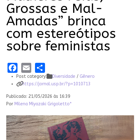
Grossas e Mal-
Amadas” brinca
com estereótipos
sobre feministas
Facebook
Email
Share
Post category:
Diversidade
/
Gênero
https://jornal.usp.br/?p=1010713
Publicado: 21/05/2026 às 16:39
Por
Milena Miyazaki Grigoletto*