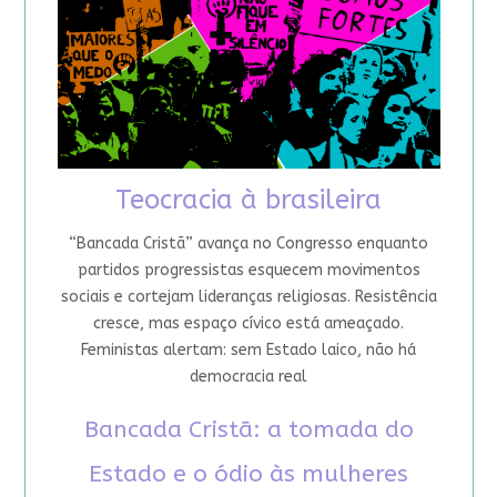
Teocracia à brasileira
“Bancada Cristã” avança no Congresso enquanto
partidos progressistas esquecem movimentos
sociais e cortejam lideranças religiosas. Resistência
cresce, mas espaço cívico está ameaçado.
Feministas alertam: sem Estado laico, não há
democracia real
Bancada Cristã: a tomada do
Estado e o ódio às mulheres