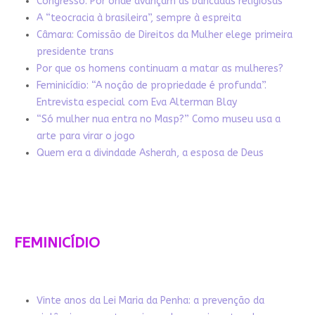
Congresso: Por onde avançam as bancadas religiosas
A “teocracia à brasileira”, sempre à espreita
Câmara: Comissão de Direitos da Mulher elege primeira
presidente trans
Por que os homens continuam a matar as mulheres?
Feminicídio: “A noção de propriedade é profunda”.
Entrevista especial com Eva Alterman Blay
“Só mulher nua entra no Masp?” Como museu usa a
arte para virar o jogo
Quem era a divindade Asherah, a esposa de Deus
FEMINICÍDIO
Vinte anos da Lei Maria da Penha: a prevenção da