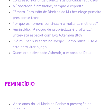
Congresso: Por onde avançam as bancadas religiosas
A “teocracia à brasileira”, sempre à espreita
Câmara: Comissão de Direitos da Mulher elege primeira
presidente trans
Por que os homens continuam a matar as mulheres?
Feminicídio: “A noção de propriedade é profunda”.
Entrevista especial com Eva Alterman Blay
“Só mulher nua entra no Masp?” Como museu usa a
arte para virar o jogo
Quem era a divindade Asherah, a esposa de Deus
FEMINICÍDIO
Vinte anos da Lei Maria da Penha: a prevenção da