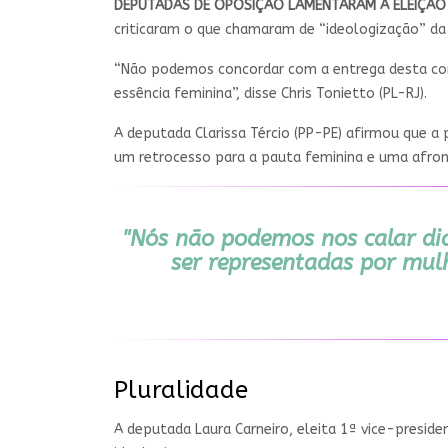
DEPUTADAS DE OPOSIÇÃO LAMENTARAM A ELEIÇÃO D
criticaram o que chamaram de “ideologização” da
“Não podemos concordar com a entrega desta comis
essência feminina”, disse Chris Tonietto (PL-RJ).
A deputada Clarissa Tércio (PP-PE) afirmou que a 
um retrocesso para a pauta feminina e uma afro
"Nós não podemos nos calar di
ser representadas por mul
Pluralidade
A deputada Laura Carneiro, eleita 1ª vice-presid