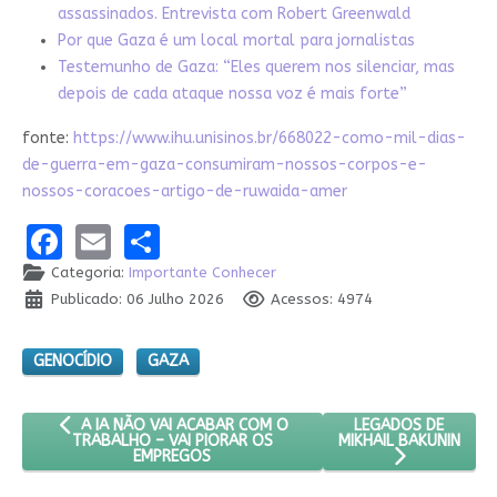
assassinados. Entrevista com Robert Greenwald
Por que Gaza é um local mortal para jornalistas
Testemunho de Gaza: “Eles querem nos silenciar, mas
depois de cada ataque nossa voz é mais forte”
fonte:
https://www.ihu.unisinos.br/668022-como-mil-dias-
de-guerra-em-gaza-consumiram-nossos-corpos-e-
nossos-coracoes-artigo-de-ruwaida-amer
Facebook
Email
Share
Categoria:
Importante Conhecer
Publicado: 06 Julho 2026
Acessos: 4974
GENOCÍDIO
GAZA
ARTIGO ANTERIOR: A IA NÃO VAI ACABAR COM O TRABALHO –
PRÓXIMO ARTIGO: L
LEGADOS DE
A IA NÃO VAI ACABAR COM O
MIKHAIL BAKUNIN
TRABALHO – VAI PIORAR OS
EMPREGOS