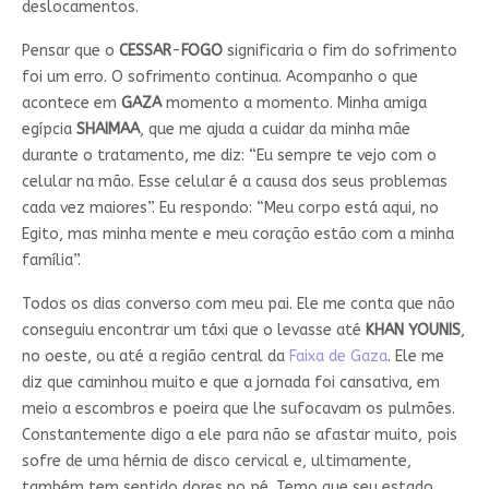
deslocamentos.
Pensar que o
CESSAR
-
FOGO
significaria o fim do sofrimento
foi um erro. O sofrimento continua. Acompanho o que
acontece em
GAZA
momento a momento. Minha amiga
egípcia
SHAIMAA
, que me ajuda a cuidar da minha mãe
durante o tratamento, me diz: “Eu sempre te vejo com o
celular na mão. Esse celular é a causa dos seus problemas
cada vez maiores”. Eu respondo: “Meu corpo está aqui, no
Egito, mas minha mente e meu coração estão com a minha
família”.
Todos os dias converso com meu pai. Ele me conta que não
conseguiu encontrar um táxi que o levasse até
KHAN
YOUNIS
,
no oeste, ou até a região central da
Faixa de Gaza
. Ele me
diz que caminhou muito e que a jornada foi cansativa, em
meio a escombros e poeira que lhe sufocavam os pulmões.
Constantemente digo a ele para não se afastar muito, pois
sofre de uma hérnia de disco cervical e, ultimamente,
também tem sentido dores no pé. Temo que seu estado