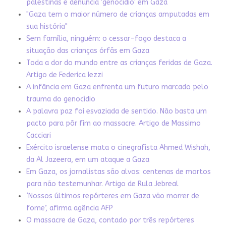
palestinas e denuncia 'genocídio' em Gaza
"Gaza tem o maior número de crianças amputadas em
sua história"
Sem família, ninguém: o cessar-fogo destaca a
situação das crianças órfãs em Gaza
Toda a dor do mundo entre as crianças feridas de Gaza.
Artigo de Federica Iezzi
A infância em Gaza enfrenta um futuro marcado pelo
trauma do genocídio
A palavra paz foi esvaziada de sentido. Não basta um
pacto para pôr fim ao massacre. Artigo de Massimo
Cacciari
Exército israelense mata o cinegrafista Ahmed Wishah,
da Al Jazeera, em um ataque a Gaza
Em Gaza, os jornalistas são alvos: centenas de mortos
para não testemunhar. Artigo de Rula Jebreal
‘Nossos últimos repórteres em Gaza vão morrer de
fome’, afirma agência AFP
O massacre de Gaza, contado por três repórteres