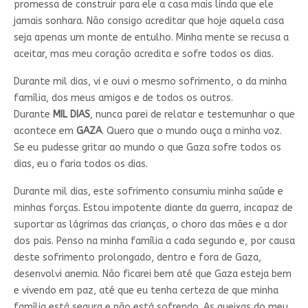
promessa de construir para ele a casa mais linda que ele
jamais sonhara. Não consigo acreditar que hoje aquela casa
seja apenas um monte de entulho. Minha mente se recusa a
aceitar, mas meu coração acredita e sofre todos os dias.
Durante mil dias, vi e ouvi o mesmo sofrimento, o da minha
família, dos meus amigos e de todos os outros.
Durante
MIL
DIAS
, nunca parei de relatar e testemunhar o que
acontece em
GAZA
. Quero que o mundo ouça a minha voz.
Se eu pudesse gritar ao mundo o que Gaza sofre todos os
dias, eu o faria todos os dias.
Durante mil dias, este sofrimento consumiu minha saúde e
minhas forças. Estou impotente diante da guerra, incapaz de
suportar as lágrimas das crianças, o choro das mães e a dor
dos pais. Penso na minha família a cada segundo e, por causa
deste sofrimento prolongado, dentro e fora de Gaza,
desenvolvi anemia. Não ficarei bem até que Gaza esteja bem
e vivendo em paz, até que eu tenha certeza de que minha
família está segura e não está sofrendo. As queixas do meu