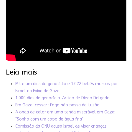
Leia mais
Mil e um dias de genocídio e 1.022 bebês mortos por
Israel na Faixa de Gaza
1.000 dias de genocídio. Artigo de Diego Delgado
Em Gaza, cessar-fogo não passa de ilusão
A onda de calor em uma tenda miserável em Gaza:
"Sonho com um copo de água fria"
Comissão da ONU acusa Israel de visar crianças