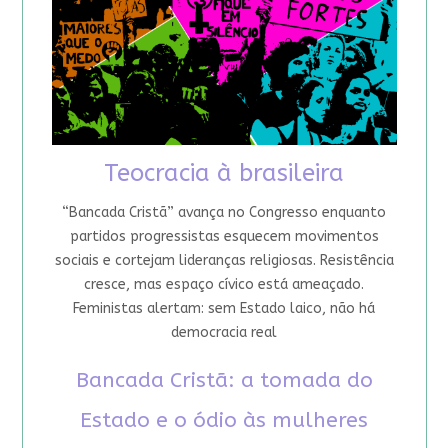
Teocracia à brasileira
“Bancada Cristã” avança no Congresso enquanto
partidos progressistas esquecem movimentos
sociais e cortejam lideranças religiosas. Resistência
cresce, mas espaço cívico está ameaçado.
Feministas alertam: sem Estado laico, não há
democracia real
Bancada Cristã: a tomada do
Estado e o ódio às mulheres