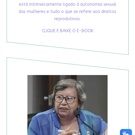
está intrinsecamente ligado à autonomia sexual
das mulheres e tudo o que se refere aos direitos
reprodutivos.
CLIQUE E BAIXE O E-BOOK