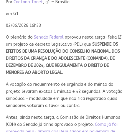
Por
Caetano Tonet
, g1 — Brasília
em G1
02/06/2026 16h33
O plenário do
Senado Federal
aprovou nesta terça-feira (2)
um projeto de decreto legislativo (PDL) que
SUSPENDE OS
EFEITOS DE UMA RESOLUÇÃO DO CONSELHO NACIONAL DOS
DIREITOS DA CRIANÇA E DO ADOLESCENTE (CONANDA), DE
DEZEMBRO DE 2024, QUE REGULAMENTA O DIREITO DE
MENORES AO ABORTO LEGAL.
A votação do requerimento de urgência e do mérito do
projeto levaram exatos 1 minuto e 42 segundos. A votação
simbólica – modalidade em que não fica registrado quais
senadores votaram a favor ou contra.
Antes, ainda nesta terça, a Comissão de Direitos Humanos
(CDH) do Senado já tinha aprovado o projeto.
Como já foi
aprovada pela Câmara dos Deputados em novembro de