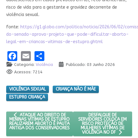
risco de vida para a gestante e gravidez decorrente de
violência sexual.
fonte:
https://g1.globo.com/politica/noticia/2026/06/02/comi
do-senado-aprova-projeto-que-pode-dificultar-aborto-
legal-em-criancas-vitimas-de-estupro.ghtml
Facebook
Email
Share
Categoria:
Violência
Publicado: 03 Junho 2026
Acessos: 7214
VIOLÊNCIA SEXUAL
CRIANÇA NÃO É MÃE
ESTUPR0 CRIANÇA
ARTIGO ANTERIOR: ATAQUE AO DIREITO DE MENINAS VÍTIMAS
PRÓXIMO ARTIGO: DESFA
DESFALQUE DE
ATAQUE AO DIREITO DE
SERVIDORES COLOCA EM
MENINAS VÍTIMAS DE ESTUPRO
RISCO PROTEÇÃO DE
REALIZAREM ABORTO É PAUTA
MULHERES VÍTIMAS DE
ANTIGA DOS CONSERVADORES
VIOLÊNCIA NO DF