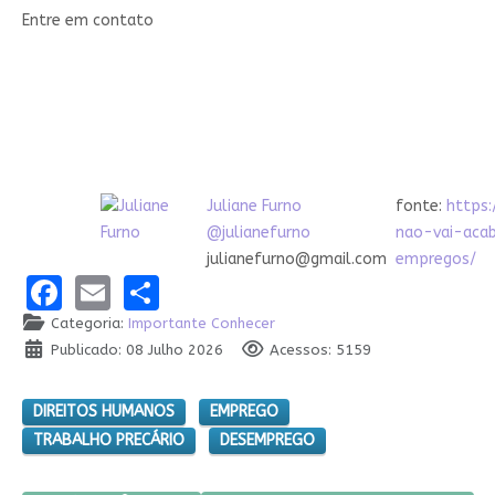
Entre em contato
Juliane Furno
fonte:
https:
@julianefurno
nao-vai-aca
julianefurno@gmail.com
empregos/
Facebook
Email
Share
Categoria:
Importante Conhecer
Publicado: 08 Julho 2026
Acessos: 5159
DIREITOS HUMANOS
EMPREGO
TRABALHO PRECÁRIO
DESEMPREGO