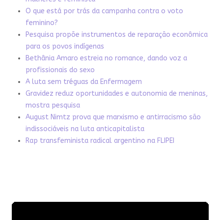
O que está por trás da campanha contra o voto
feminino?
Pesquisa propõe instrumentos de reparação econômica
para os povos indígenas
Bethânia Amaro estreia no romance, dando voz a
profissionais do sexo
A luta sem tréguas da Enfermagem
Gravidez reduz oportunidades e autonomia de meninas,
mostra pesquisa
August Nimtz prova que marxismo e antirracismo são
indissociáveis na luta anticapitalista
Rap transfeminista radical argentino na FLIPEI