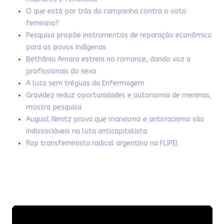
O que está por trás da campanha contra o voto
feminino?
Pesquisa propõe instrumentos de reparação econômica
para os povos indígenas
Bethânia Amaro estreia no romance, dando voz a
profissionais do sexo
A luta sem tréguas da Enfermagem
Gravidez reduz oportunidades e autonomia de meninas,
mostra pesquisa
August Nimtz prova que marxismo e antirracismo são
indissociáveis na luta anticapitalista
Rap transfeminista radical argentino na FLIPEI