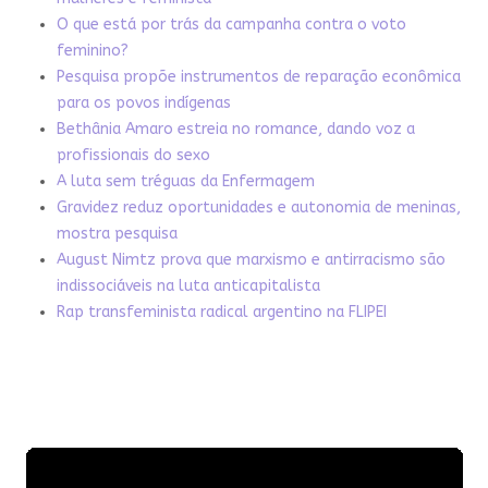
O que está por trás da campanha contra o voto
feminino?
Pesquisa propõe instrumentos de reparação econômica
para os povos indígenas
Bethânia Amaro estreia no romance, dando voz a
profissionais do sexo
A luta sem tréguas da Enfermagem
Gravidez reduz oportunidades e autonomia de meninas,
mostra pesquisa
August Nimtz prova que marxismo e antirracismo são
indissociáveis na luta anticapitalista
Rap transfeminista radical argentino na FLIPEI