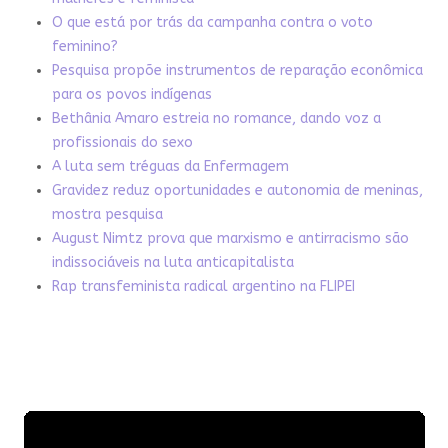
O que está por trás da campanha contra o voto
feminino?
Pesquisa propõe instrumentos de reparação econômica
para os povos indígenas
Bethânia Amaro estreia no romance, dando voz a
profissionais do sexo
A luta sem tréguas da Enfermagem
Gravidez reduz oportunidades e autonomia de meninas,
mostra pesquisa
August Nimtz prova que marxismo e antirracismo são
indissociáveis na luta anticapitalista
Rap transfeminista radical argentino na FLIPEI