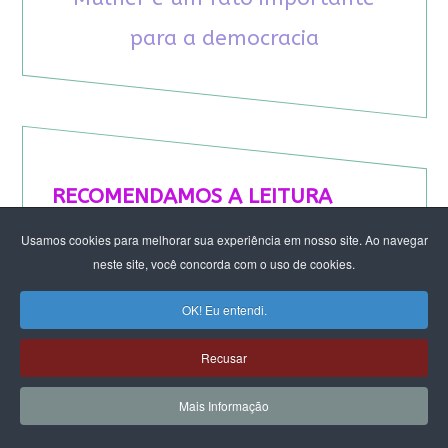
para a democracia
RECOMENDAMOS A LEITURA
Usamos cookies para melhorar sua experiência em nosso site. Ao navegar
August Nimtz prova que marxismo e
neste site, você concorda com o uso de cookies.
antirracismo são indissociáveis na luta
anticapitalista
OK! Eu entendi.
Rap transfeminista radical argentino na FLIPEI
Quem tem medo dos corpos trans?
Recusar
Projetos de proteção às mulheres travados no
Congresso ameaçam a democracia
Mais Informação
A revolução de Milton Santos