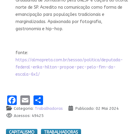
Graduanda de Jornalismo pela UNESP e caiçara do litoral
norte de SP. Acredito na comunicação como forma de
emancipação para populações tradicionais e
marginalizadas. Apaixonada por fotografia,
gastronomia e hip-hop.
fonte:
https://almapreta.com.br/sessao/politica/deputada-
federal-erika-hilton-propoe-pec-pelo-fim-da-
escala-6x1/
Facebook
Email
Share
Categoria:
Trabalhadoras
Publicado: 02 Mai 2024
Acessos: 49425
CAPITALISMO
TRABALHADORAS