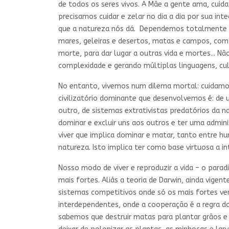
de todos os seres vivos. A Mãe a gente ama, cui
precisamos cuidar e zelar no dia a dia por sua i
que a natureza nós dá. Dependemos totalmente do c
mares, geleiras e desertos, matas e campos, com 
morte, para dar lugar a outras vida e mortes... N
complexidade e gerando múltiplas linguagens, cultu
No entanto, vivemos num dilema mortal: cuidam
civilizatório dominante que desenvolvemos é: de u
outro, de sistemas extrativistas predatórios da
dominar e excluir uns aos outros e ter uma adm
viver que implica dominar e matar, tanto entre h
natureza. Isto implica ter como base virtuosa a 
Nosso modo de viver e reproduzir a vida – o para
mais fortes. Aliás a teoria de Darwin, ainda vige
sistemas competitivos onde só os mais fortes ven
interdependentes, onde a cooperação é a regra d
sabemos que destruir matas para plantar grãos e 