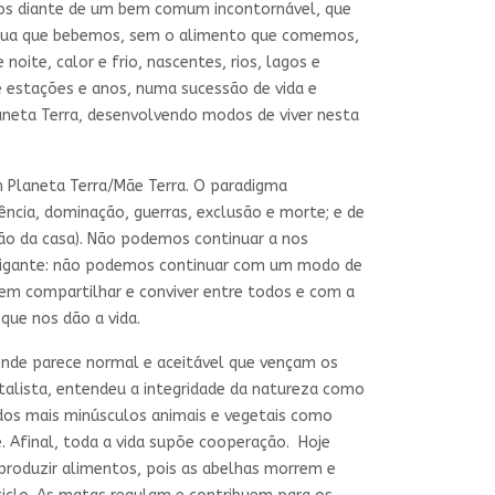
amos diante de um bem comum incontornável, que
 a água que bebemos, sem o alimento que comemos,
oite, calor e frio, nascentes, rios, lagos e
e estações e anos, numa sucessão de vida e
laneta Terra, desenvolvendo modos de viver nesta
Planeta Terra/Mãe Terra. O paradigma
ência, dominação, guerras, exclusão e morte; e de
ão da casa). Não podemos continuar a nos
a gigante: não podemos continuar com um modo de
 em compartilhar e conviver entre todos e com a
que nos dão a vida.
 onde parece normal e aceitável que vençam os
pitalista, entendeu a integridade da natureza como
 dos mais minúsculos animais e vegetais como
 Afinal, toda a vida supõe cooperação. Hoje
produzir alimentos, pois as abelhas morrem e