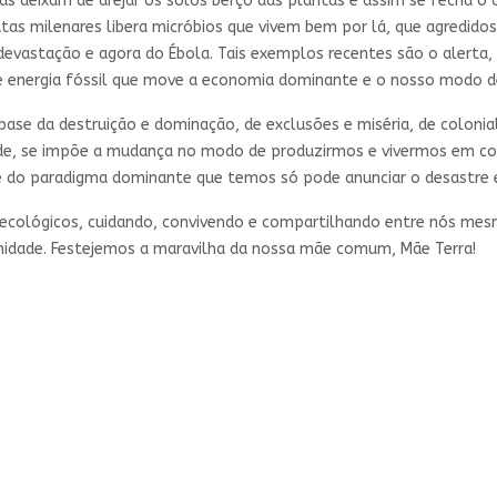
vas deixam de arejar os solos berço das plantas e assim se fecha o
matas milenares libera micróbios que vivem bem por lá, que agredi
devastação e agora do Ébola. Tais exemplos recentes são o alerta
e energia fóssil que move a economia dominante e o nosso modo de
base da destruição e dominação, de exclusões e miséria, de colonia
ade, se impõe a mudança no modo de produzirmos e vivermos em cole
 do paradigma dominante que temos só pode anunciar o desastre e,
s ecológicos, cuidando, convivendo e compartilhando entre nós me
idade. Festejemos a maravilha da nossa mãe comum, Mãe Terra!