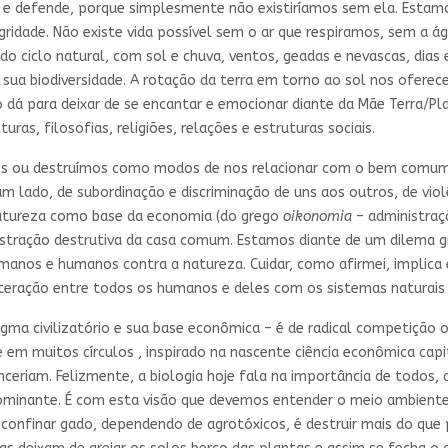
da e defende, porque simplesmente não existiríamos sem ela. Est
ntegridade. Não existe vida possível sem o ar que respiramos, sem
iclo natural, com sol e chuva, ventos, geadas e nevascas, dias e n
sua biodiversidade. A rotação da terra em torno ao sol nos oferec
ão dá para deixar de se encantar e emocionar diante da Mãe Terra/P
ras, filosofias, religiões, relações e estruturas sociais.
os ou destruímos como modos de nos relacionar com o bem comum 
m lado, de subordinação e discriminação de uns aos outros, de viol
 natureza como base da economia (do grego
oikonomia
– administraç
inistração destrutiva da casa comum. Estamos diante de um dilem
umanos e humanos contra a natureza. Cuidar, como afirmei, implica
interação entre todos os humanos e deles com os sistemas naturais 
digma civilizatório e sua base econômica – é de radical competição
nte em muitos círculos , inspirado na nascente ciência econômica ca
ceriam. Felizmente, a biologia hoje fala na importância de todos,
ominante. É com esta visão que devemos entender o meio ambiente.
confinar gado, dependendo de agrotóxicos, é destruir mais do que 