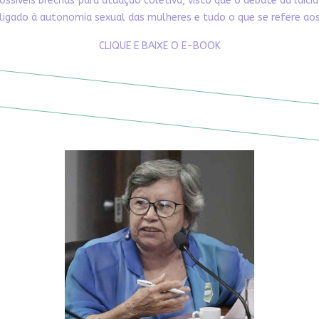
ossíveis brechas para atuação coletiva, visto que o debate da laici
ligado à autonomia sexual das mulheres e tudo o que se refere aos 
CLIQUE E BAIXE O E-BOOK