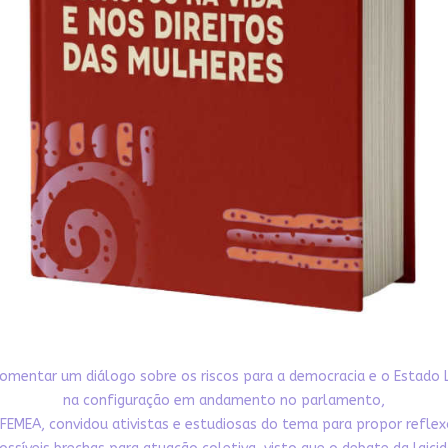
omentar um diálogo sobre os riscos para a democracia e o Estado 
na configuração em andamento no parlamento,
FEMEA, convidou ativistas e estudiosas do tema para propor refle