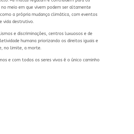
 ciclo. As matas regulam e contribuem para os
dos no meio em que vivem podem ser altamente
, como a própria mudança climática, com eventos
 vida destrutivo.
lismos e discriminações, centros luxuosos e de
tividade humana priorizando os direitos iguais e
 no limite, a morte.
smos e com todos os seres vivos é o único caminho