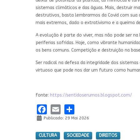
deixar de polonizar as plantas, as minhocas e lar
sistemas climáticos e das águas. Mais, destruir 
destrutivos, basta lembrarmos da Covid com sua 
mais extremos, dado o extrativismo e a queima d
A evolução é parte do viver, mas não pode ser na 
periferias sofridas. Hoje, como vibrante humanid
os bens comuns. Competição e destruição na base
Ser radical na defesa da integridade dos sistema
virtuoso que pode nos dar um futuro como human
fonte:
https://sentidoserumos.blogspot.com/
Facebook
Email
Share
Publicado: 29 Mai 2026
CULTURA
SOCIEDADE
DIREITOS