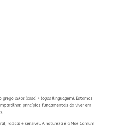
do grego
oikos
(casa) +
logos
(linguagem). Estamos
ompartilhar, princípios fundamentais do viver em
s.
gral, radical e sensível. A natureza é a Mãe Comum