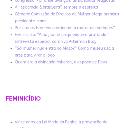
Congresso: Por onde avançam as bancadas religiosas
A “teocracia à brasileira”, sempre à espreita
Câmara: Comissão de Direitos da Mulher elege primeira
presidente trans
Por que os homens continuam a matar as mulheres?
Feminicídio: “A noção de propriedade é profunda”.
Entrevista especial com Eva Alterman Blay
“Só mulher nua entra no Masp?” Como museu usa a
arte para virar o jogo
Quem era a divindade Asherah, a esposa de Deus
FEMINICÍDIO
Vinte anos da Lei Maria da Penha: a prevenção da