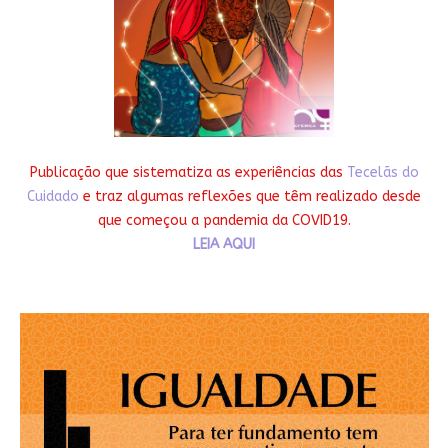
Publicação que sistematiza as experiências das
Tecelãs do
Cuidado
e traz algumas reflexões que têm realizado desde
que começou a pandemia da COVID19.
LEIA AQUI