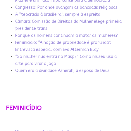
Mulher é um fato importante para a democracia
Congresso: Por onde avançam as bancadas religiosas
A “teocracia à brasileira”, sempre à espreita
Câmara: Comissão de Direitos da Mulher elege primeira
presidente trans
Por que os homens continuam a matar as mulheres?
Feminicídio: “A noção de propriedade é profunda”.
Entrevista especial com Eva Alterman Blay
“Só mulher nua entra no Masp?” Como museu usa a
arte para virar o jogo
Quem era a divindade Asherah, a esposa de Deus
FEMINICÍDIO