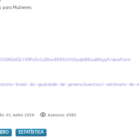
o
as para Mulheres
XB3SSNGhIQLYXRPa5v1uDb4vEK93UtrhDpqIeBB4uBKlyqA/viewform
vatorio-brasil-da-igualdade-de-genero/eventos/i-seminario-de-
do: 01 Junho 2026
Acessos: 6583
NERO
ESTATÍSTICA