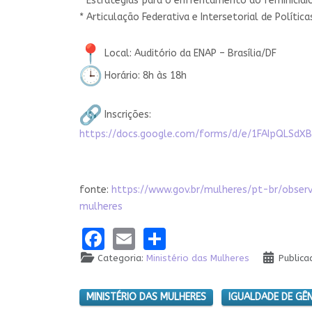
* Estratégias para o enfrentamento ao feminicídi
* Articulação Federativa e Intersetorial de Polític
Local: Auditório da ENAP – Brasília/DF
Horário: 8h às 18h
Inscrições:
https://docs.google.com/forms/d/e/1FAIpQLSd
fonte:
https://www.gov.br/mulheres/pt-br/obser
mulheres
Facebook
Email
Share
Categoria:
Ministério das Mulheres
Publica
MINISTÉRIO DAS MULHERES
IGUALDADE DE GÊ