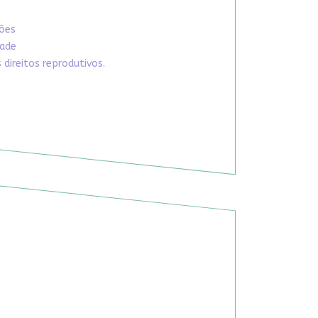
xões
dade
direitos reprodutivos.