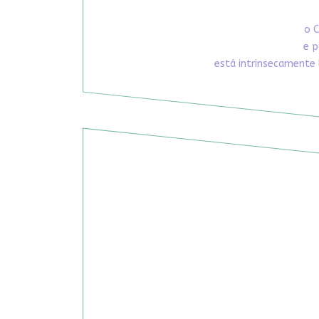
o C
e p
está intrinsecamente 