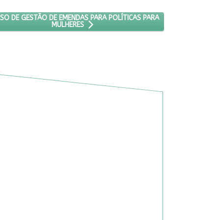
DADE DE TRAVESTIS E MULHERES TRANS
XIMO ARTIGO: CURSO DE GESTÃO DE EMENDAS PARA POLÍTICAS PARA
SO DE GESTÃO DE EMENDAS PARA POLÍTICAS PARA
MULHERES