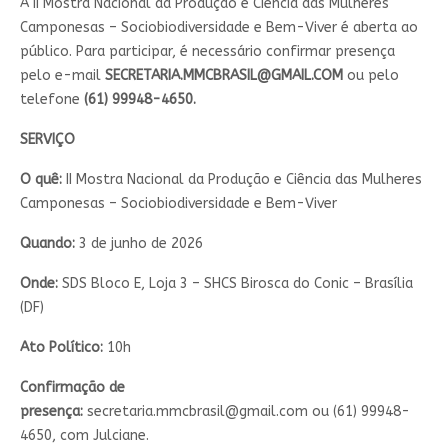
A II Mostra Nacional da Produção e Ciência das Mulheres
Camponesas – Sociobiodiversidade e Bem-Viver é aberta ao
público. Para participar, é necessário confirmar presença
pelo e-mail
SECRETARIA.MMCBRASIL@GMAIL.COM
ou pelo
telefone
(61) 99948-4650.
SERVIÇO
O quê:
II Mostra Nacional da Produção e Ciência das Mulheres
Camponesas – Sociobiodiversidade e Bem-Viver
Quando:
3 de junho de 2026
Onde:
SDS Bloco E, Loja 3 – SHCS Birosca do Conic – Brasília
(DF)
Ato Político:
10h
Confirmação de
presença:
secretaria.mmcbrasil@gmail.com
ou (61) 99948-
4650, com Julciane.