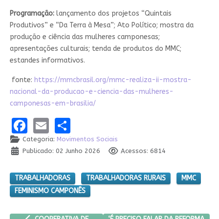
Programação:
lançamento dos projetos “Quintais
Produtivos” e “Da Terra à Mesa”; Ato Político; mostra da
produção e ciência das mulheres camponesas;
apresentações culturais; tenda de produtos do MMC;
estandes informativos.
fonte:
https://mmcbrasil.org/mmc-realiza-ii-mostra-
nacional-da-producao-e-ciencia-das-mulheres-
camponesas-em-brasilia/
Facebook
Email
Share
Categoria:
Movimentos Sociais
Publicado: 02 Junho 2026
Acessos: 6814
TRABALHADORAS
TRABALHADORAS RURAIS
MMC
FEMINISMO CAMPONÊS
ARTIGO ANTERIOR: COOPERATIVA DE AGRICULTORES DA REFOR
PRÓXIMO ARTIGO: ‘É PRECISO FAL