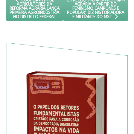
‘É PRECISO FALAR DA REFORMA
COOPERATIVA DE
AGRÁRIA A PARTIR DO
AGRICULTORES DA
FEMINISMO CAMPONÊS E
REFORMA AGRÁRIA LANÇA
POPULAR’, DIZ HISTORIADORA
PRIMEIRA AGROINDÚSTRIA
NO DISTRITO FEDERAL
E MILITANTE DO MST