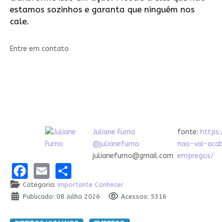
estamos sozinhos e garanta que ninguém nos
cale.
Entre em contato
Juliane Furno
fonte:
https:
@julianefurno
nao-vai-aca
julianefurno@gmail.com
empregos/
Facebook
Email
Share
Categoria:
Importante Conhecer
Publicado: 08 Julho 2026
Acessos: 5316