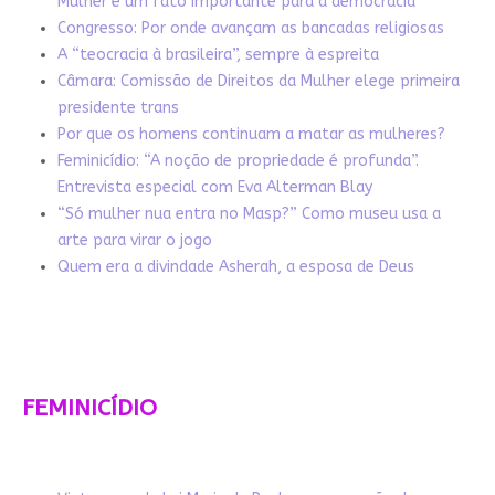
Mulher é um fato importante para a democracia
Congresso: Por onde avançam as bancadas religiosas
A “teocracia à brasileira”, sempre à espreita
Câmara: Comissão de Direitos da Mulher elege primeira
presidente trans
Por que os homens continuam a matar as mulheres?
Feminicídio: “A noção de propriedade é profunda”.
Entrevista especial com Eva Alterman Blay
“Só mulher nua entra no Masp?” Como museu usa a
arte para virar o jogo
Quem era a divindade Asherah, a esposa de Deus
FEMINICÍDIO