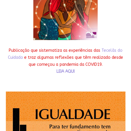
Publicação que sistematiza as experiências das
Tecelãs do
Cuidado
e traz algumas reflexões que têm realizado desde
que começou a pandemia da COVID19.
LEIA AQUI