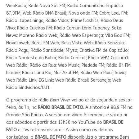
WebRádio; Rede Nova Sat FM; Rádio Comunitária Impacto
87,9FM; Web Rádio DNA Brasil; Nova onda FM; Cabn; Leal FM;
Rádio Itapetininga; Rádio Vidas; Primeflashits; Rádio Deus
Vivo; Rádio Cuieiras FM; Rádio Comunitária Tupancy; Sete
News; Moreno Rádio Web; Rádio Web Esperança; Vila Boa FM;
Novataweb; Rural FM Web; Bela Vista Web; Rádio Senzala;
Rádio Pagu; Rádio Santidade; M’ysa; Criativa FM de Capitólio;
Rádio Nordeste da Bahia; Rádio Central; Rádio VHV; Cultura1
Web Rádio; Rádio da Rua; Web Music; Piedade FM; Rádio 94 FM
Itararé; Rádio Luna Rio; Mar Azul FM; Rádio Web Piauí; Savic;
Web Rádio Link; EG Link; Web Rádio Brasil Sertaneja; Web
Rádio Sindviarios/CUT.
O programa de rádio
Bem Viver
vai ao ar de segunda a sexta-
feira, às 7h, na
RÁDIO BRASIL DE FATO
. A sintonia é 98,9 FM na
Grande São Paulo. A versão em vídeo é semanal e vai ao ar
aos sábados a partir das 13h30 no YouTube do
BRASIL DE
FATO
e TVs retransmissoras. Assim como os demais
conteúdos, o
BRASIL DE FATO
disponibiliza o programa Bem