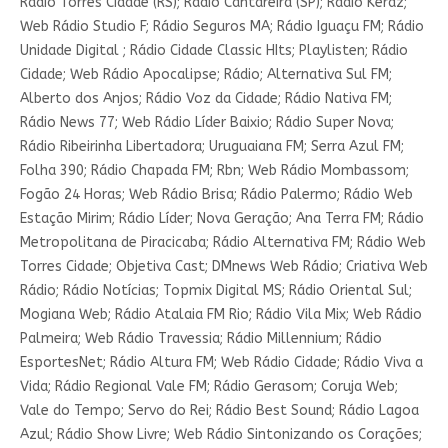
Rádio Torres Cidade (RS); Rádio Cantareira (SP); Rádio Keraz;
Web Rádio Studio F; Rádio Seguros MA; Rádio Iguaçu FM; Rádio
Unidade Digital ; Rádio Cidade Classic HIts; Playlisten; Rádio
Cidade; Web Rádio Apocalipse; Rádio; Alternativa Sul FM;
Alberto dos Anjos; Rádio Voz da Cidade; Rádio Nativa FM;
Rádio News 77; Web Rádio Líder Baixio; Rádio Super Nova;
Rádio Ribeirinha Libertadora; Uruguaiana FM; Serra Azul FM;
Folha 390; Rádio Chapada FM; Rbn; Web Rádio Mombassom;
Fogão 24 Horas; Web Rádio Brisa; Rádio Palermo; Rádio Web
Estação Mirim; Rádio Líder; Nova Geração; Ana Terra FM; Rádio
Metropolitana de Piracicaba; Rádio Alternativa FM; Rádio Web
Torres Cidade; Objetiva Cast; DMnews Web Rádio; Criativa Web
Rádio; Rádio Notícias; Topmix Digital MS; Rádio Oriental Sul;
Mogiana Web; Rádio Atalaia FM Rio; Rádio Vila Mix; Web Rádio
Palmeira; Web Rádio Travessia; Rádio Millennium; Rádio
EsportesNet; Rádio Altura FM; Web Rádio Cidade; Rádio Viva a
Vida; Rádio Regional Vale FM; Rádio Gerasom; Coruja Web;
Vale do Tempo; Servo do Rei; Rádio Best Sound; Rádio Lagoa
Azul; Rádio Show Livre; Web Rádio Sintonizando os Corações;