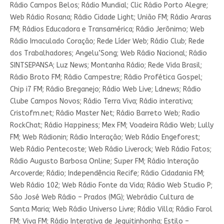
Rádio Campos Belos; Rádio Mundial; Clic Rádio Porto Alegre;
Web Rádio Rosana; Rádio Cidade Light; União FM; Rádio Araras
FM; Rádios Educadora e Transamérica; Rádio Jerônimo; Web
Rádio Imaculado Coração; Rede Líder Web; Rádio Club; Rede
dos Trabalhadores; Angelu’Song; Web Rádio Nacional; Rádio
SINTSEPANSA; Luz News; Montanha Rádio; Rede Vida Brasil;
Rádio Broto FM; Rádio Campestre; Rádio Profética Gospel;
Chip i7 FM; Rádio Breganejo; Rádio Web Live; Ldnews; Rádio
Clube Campos Novos; Rádio Terra Viva; Rádio interativa;
Cristofm.net; Rádio Master Net; Rádio Barreto Web; Radio
RockChat; Rádio Happiness; Mex FM; Voadeira Rádio Web; Lully
FM; Web Rádionin; Rádio Interação; Web Rádio Engeforest;
Web Rádio Pentecoste; Web Rádio Liverock; Web Rádio Fatos;
Rádio Augusto Barbosa Online; Super FM; Rádio Interação
Arcoverde; Rádio; Independência Recife; Rádio Cidadania FM;
Web Rádio 102; Web Rádio Fonte da Vida; Rádio Web Studio P;
São José Web Rádio – Prados (MG); Webrádio Cultura de
Santa Maria; Web Rádio Universo Livre; Rádio Villa; Rádio Farol
FM; Viva FM; Rádio Interativa de Jequitinhonha; Estilo –