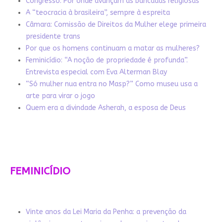
Congresso: Por onde avançam as bancadas religiosas
A “teocracia à brasileira”, sempre à espreita
Câmara: Comissão de Direitos da Mulher elege primeira
presidente trans
Por que os homens continuam a matar as mulheres?
Feminicídio: “A noção de propriedade é profunda”.
Entrevista especial com Eva Alterman Blay
“Só mulher nua entra no Masp?” Como museu usa a
arte para virar o jogo
Quem era a divindade Asherah, a esposa de Deus
FEMINICÍDIO
Vinte anos da Lei Maria da Penha: a prevenção da