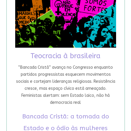
Teocracia à brasileira
“Bancada Cristã” avança no Congresso enquanto
partidos progressistas esquecem movimentos
sociais e cortejam lideranças religiosas. Resistência
cresce, mas espaço cívico está ameaçado.
Feministas alertam: sem Estado laico, não há
democracia real
Bancada Cristã: a tomada do
Estado e o ódio às mulheres