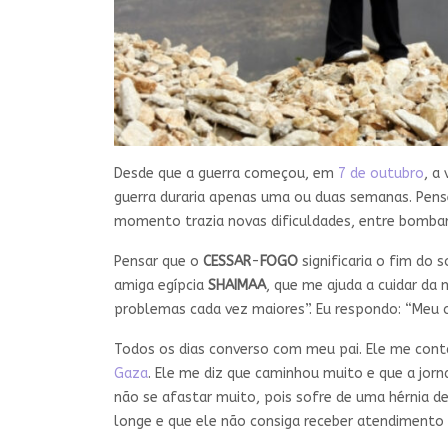
Desde que a guerra começou, em
7 de outubro
, a
guerra duraria apenas uma ou duas semanas. Pense
momento trazia novas dificuldades, entre bomba
Pensar que o
CESSAR
-
FOGO
significaria o fim do
amiga egípcia
SHAIMAA
, que me ajuda a cuidar da
problemas cada vez maiores”. Eu respondo: “Meu 
Todos os dias converso com meu pai. Ele me cont
Gaza
. Ele me diz que caminhou muito e que a jo
não se afastar muito, pois sofre de uma hérnia d
longe e que ele não consiga receber atendimento