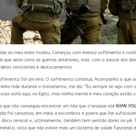
 vida ao meu redor mudou. Começou com imenso sofrimento e contin
i que seria como as guerras anteriores, mas, com o passar dos di
rdeios constantes e deslocamentos.
 sofrimento foi um erro. O sofrimento continua. Acompanho o que
 minha mãe durante o tratamento, me diz: “Eu sempre te vejo com o 
corpo está aqui, no Egito, mas minha mente e meu coração estão c
a que não conseguiu encontrar um táxi que o levasse até
KHAN
YOU
rnada foi cansativa, em meio a escombros e poeira que lhe sufocav
e disco cervical e, ultimamente, também tem sentido dores no pé.
 médico, visto que não existe mais um sistema de saúde funcional