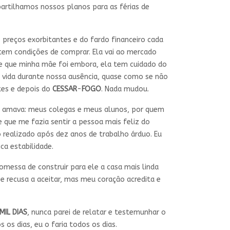
rtilhamos nossos planos para as férias de
preços exorbitantes e do fardo financeiro cada
 tem condições de comprar. Ela vai ao mercado
sde que minha mãe foi embora, ela tem cuidado do
vida durante nossa ausência, quase como se não
tes e depois do
CESSAR
-
FOGO
. Nada mudou.
que amava: meus colegas e meus alunos, por quem
 que me fazia sentir a pessoa mais feliz do
 realizado após dez anos de trabalho árduo. Eu
ca estabilidade.
essa de construir para ele a casa mais linda
e recusa a aceitar, mas meu coração acredita e
MIL
DIAS
, nunca parei de relatar e testemunhar o
os dias, eu o faria todos os dias.