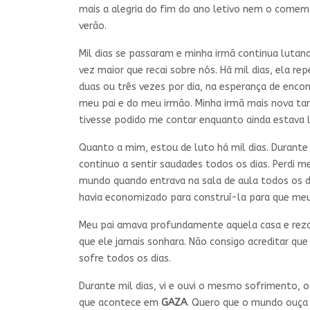
mais a alegria do fim do ano letivo nem o come
verão.
Mil dias se passaram e minha irmã continua lutan
vez maior que recai sobre nós. Há mil dias, ela r
duas ou três vezes por dia, na esperança de enco
meu pai e do meu irmão. Minha irmã mais nova t
tivesse podido me contar enquanto ainda estava 
Quanto a mim, estou de luto há mil dias. Durante
continuo a sentir saudades todos os dias. Perdi 
mundo quando entrava na sala de aula todos os di
havia economizado para construí-la para que meus
Meu pai amava profundamente aquela casa e rezav
que ele jamais sonhara. Não consigo acreditar qu
sofre todos os dias.
Durante mil dias, vi e ouvi o mesmo sofrimento, 
que acontece em
GAZA
. Quero que o mundo ouça a