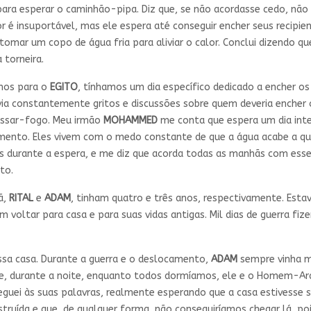
ra esperar o caminhão-pipa. Diz que, se não acordasse cedo, não
lor é insuportável, mas ele espera até conseguir encher seus recipi
omar um copo de água fria para aliviar o calor. Conclui dizendo qu
 torneira.
rmos para o
EGITO
, tínhamos um dia específico dedicado a encher os 
ia constantemente gritos e discussões sobre quem deveria encher 
essar-fogo. Meu irmão
MOHAMMED
me conta que espera um dia inte
cimento. Eles vivem com o medo constante de que a água acabe a 
os durante a espera, e me diz que acorda todas as manhãs com ess
to.
ã,
RITAL
e
ADAM
, tinham quatro e três anos, respectivamente. Es
voltar para casa e para suas vidas antigas. Mil dias de guerra f
sa casa. Durante a guerra e o deslocamento,
ADAM
sempre vinha m
ue, durante a noite, enquanto todos dormíamos, ele e o Homem-Aran
peguei às suas palavras, realmente esperando que a casa estivesse
estruída e que, de qualquer forma, não conseguiríamos chegar lá, p