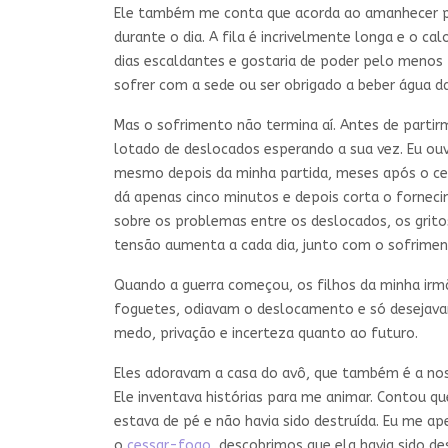
Ele também me conta que acorda ao amanhecer pa
durante o dia. A fila é incrivelmente longa e o ca
dias escaldantes e gostaria de poder pelo menos t
sofrer com a sede ou ser obrigado a beber água da
Mas o sofrimento não termina aí. Antes de parti
lotado de deslocados esperando a sua vez. Eu ouv
mesmo depois da minha partida, meses após o c
dá apenas cinco minutos e depois corta o forne
sobre os problemas entre os deslocados, os grit
tensão aumenta a cada dia, junto com o sofrimen
Quando a guerra começou, os filhos da minha irm
foguetes, odiavam o deslocamento e só desejavam 
medo, privação e incerteza quanto ao futuro.
Eles adoravam a casa do avô, que também é a nos
Ele inventava histórias para me animar. Contou q
estava de pé e não havia sido destruída. Eu me a
o
cessar-fogo
, descobrimos que ela havia sido d