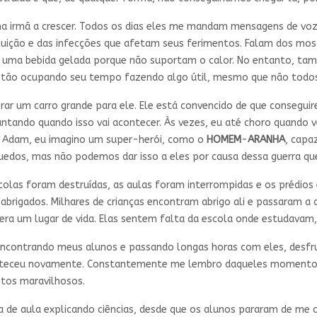
ha irmã a crescer. Todos os dias eles me mandam mensagens de vo
oluição e das infecções que afetam seus ferimentos. Falam dos mo
r uma bebida gelada porque não suportam o calor. No entanto, ta
estão ocupando seu tempo fazendo algo útil, mesmo que não todos
ar um carro grande para ele. Ele está convencido de que consegu
tando quando isso vai acontecer. Às vezes, eu até choro quando v
mo Adam, eu imagino um super-herói, como o
HOMEM
-
ARANHA
, capa
uedos, mas não podemos dar isso a eles por causa dessa guerra que 
olas foram destruídas, as aulas foram interrompidas e os prédios 
abrigados. Milhares de crianças encontram abrigo ali e passaram a
ra um lugar de vida. Elas sentem falta da escola onde estudavam,
 encontrando meus alunos e passando longas horas com eles, desfrut
onteceu novamente. Constantemente me lembro daqueles momentos e
tos maravilhosos.
 de aula explicando ciências, desde que os alunos pararam de me 