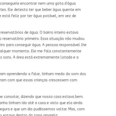
 conseguiria encontrar nem uma gota d'água
entes. Ele detesta ter que beber água quente em
e está feliz por ter água potável, em vez de
reservatórios de água. O bairro inteiro estava
o reservatório primeiro. Essa situação não mudou
iro para conseguir água. A pessoa responsável lhe
qualquer momento. Ele me fala constantemente
es sons. A área está extremamente lotada e a
tavam aprendendo a falar, tinham medo do som dos
izeram com que essas crianças crescessem com
e consolar, dizendo que nossa casa estava bem.
ha tinham ido até a casa e visto que ela ainda
 segura e que um dia pudéssemos voltar. Mas, com
ois estava dentro da zona amarela.