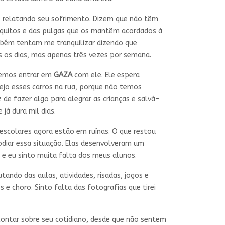
z relatando seu sofrimento. Dizem que não têm
squitos e das pulgas que os mantêm acordados à
mbém tentam me tranquilizar dizendo que
 os dias, mas apenas três vezes por semana.
iremos entrar em
GAZA
com ele. Ele espera
ejo esses carros na rua, porque não temos
z de fazer algo para alegrar as crianças e salvá-
já dura mil dias.
escolares agora estão em ruínas. O que restou
 odiar essa situação. Elas desenvolveram um
 e eu sinto muita falta dos meus alunos.
ando das aulas, atividades, risadas, jogos e
 choro. Sinto falta das fotografias que tirei
contar sobre seu cotidiano, desde que não sentem