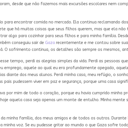
moram, desde que não fazemos mais excursões escolares nem compa
do para encontrar comida no mercado. Ela continua reclamando dos 
epete que há muitas coisas que seus filhos querem, mas que ela não
ntrar algo para cozinhar para seus filhos e para minha família. De
ambém conseguiu sair de
Gaza
recentemente e me contou sobre sua 
lá. O sofrimento continua, os detalhes são sempre os mesmos, an
 esse tempo, perdi as alegrias simples da vida. Perdi as pessoas 
meu emprego, aquele ao qual eu era profundamente apegado, aquele
as diante dos meus alunos. Perdi minha casa, meu refúgio, o sonho
 pais pudessem viver em paz e segurança, porque uma casa signifi
a por mim de todo o coração, porque eu havia cumprido minha prom
e hoje aquela casa seja apenas um monte de entulho. Minha mente s
o da minha família, dos meus amigos e de todos os outros. Durante
 minha voz. Se eu pudesse gritar ao mundo o que Gaza sofre todos 