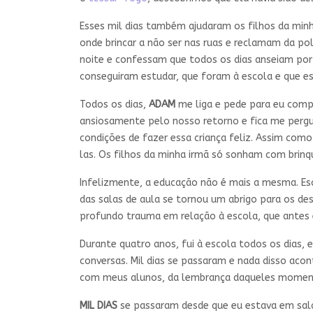
Esses mil dias também ajudaram os filhos da min
onde brincar a não ser nas ruas e reclamam da p
noite e confessam que todos os dias anseiam po
conseguiram estudar, que foram à escola e que 
Todos os dias,
ADAM
me liga e pede para eu compr
ansiosamente pelo nosso retorno e fica me pergun
condições de fazer essa criança feliz. Assim co
las. Os filhos da minha irmã só sonham com brinq
Infelizmente, a educação não é mais a mesma. Esc
das salas de aula se tornou um abrigo para os des
profundo trauma em relação à escola, que antes e
Durante quatro anos, fui à escola todos os dias,
conversas. Mil dias se passaram e nada disso ac
com meus alunos, da lembrança daqueles momen
MIL DIAS
se passaram desde que eu estava em sala