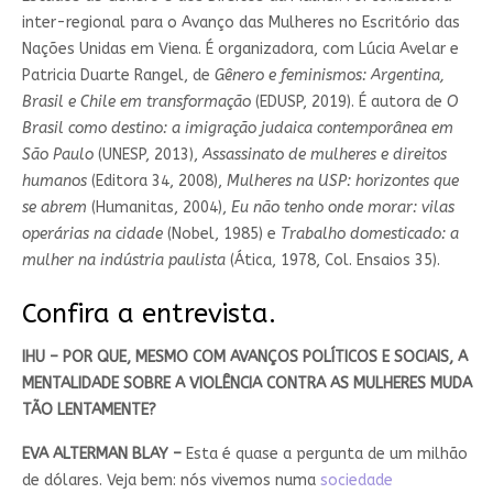
inter-regional para o Avanço das Mulheres no Escritório das
Nações Unidas em Viena. É organizadora, com Lúcia Avelar e
Patricia Duarte Rangel, de
Gênero e feminismos: Argentina,
Brasil e Chile em transformação
(EDUSP, 2019). É autora de
O
Brasil como destino: a imigração judaica contemporânea em
São Paulo
(UNESP, 2013),
Assassinato de mulheres e direitos
humanos
(Editora 34, 2008),
Mulheres na USP: horizontes que
se abrem
(Humanitas, 2004),
Eu não tenho onde morar: vilas
operárias na cidade
(Nobel, 1985) e
Trabalho domesticado: a
mulher na indústria paulista
(Ática, 1978, Col. Ensaios 35).
Confira a entrevista.
IHU – POR QUE, MESMO COM AVANÇOS POLÍTICOS E SOCIAIS, A
MENTALIDADE SOBRE A VIOLÊNCIA CONTRA AS MULHERES MUDA
TÃO LENTAMENTE?
EVA ALTERMAN BLAY –
Esta é quase a pergunta de um milhão
de dólares. Veja bem: nós vivemos numa
sociedade