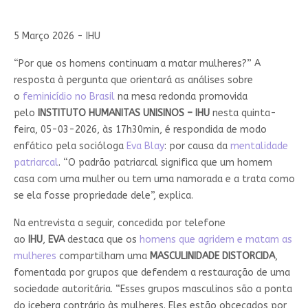
5 Março 2026 - IHU
“Por que os homens continuam a matar mulheres?” A
resposta à pergunta que orientará as análises sobre
o
feminicídio no Brasil
na mesa redonda promovida
pelo
INSTITUTO HUMANITAS UNISINOS – IHU
nesta quinta-
feira, 05-03-2026, às 17h30min, é respondida de modo
enfático pela socióloga
Eva Blay
: por causa da
mentalidade
patriarcal
. “O padrão patriarcal significa que um homem
casa com uma mulher ou tem uma namorada e a trata como
se ela fosse propriedade dele”, explica.
Na entrevista a seguir, concedida por telefone
ao
IHU
,
EVA
destaca que os
homens que agridem e matam as
mulheres
compartilham uma
MASCULINIDADE DISTORCIDA
,
fomentada por grupos que defendem a restauração de uma
sociedade autoritária. “Esses grupos masculinos são a ponta
do iceberg contrário às mulheres. Eles estão obcecados por