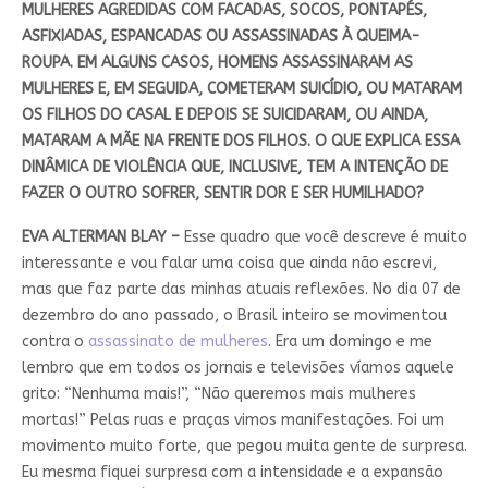
MULHERES AGREDIDAS COM FACADAS, SOCOS, PONTAPÉS,
ASFIXIADAS, ESPANCADAS OU ASSASSINADAS À QUEIMA-
ROUPA. EM ALGUNS CASOS, HOMENS ASSASSINARAM AS
MULHERES E, EM SEGUIDA, COMETERAM SUICÍDIO, OU MATARAM
OS FILHOS DO CASAL E DEPOIS SE SUICIDARAM, OU AINDA,
MATARAM A MÃE NA FRENTE DOS FILHOS. O QUE EXPLICA ESSA
DINÂMICA DE VIOLÊNCIA QUE, INCLUSIVE, TEM A INTENÇÃO DE
FAZER O OUTRO SOFRER, SENTIR DOR E SER HUMILHADO?
EVA ALTERMAN BLAY –
Esse quadro que você descreve é muito
interessante e vou falar uma coisa que ainda não escrevi,
mas que faz parte das minhas atuais reflexões. No dia 07 de
dezembro do ano passado, o Brasil inteiro se movimentou
contra o
assassinato de mulheres
. Era um domingo e me
lembro que em todos os jornais e televisões víamos aquele
grito: “Nenhuma mais!”, “Não queremos mais mulheres
mortas!” Pelas ruas e praças vimos manifestações. Foi um
movimento muito forte, que pegou muita gente de surpresa.
Eu mesma fiquei surpresa com a intensidade e a expansão