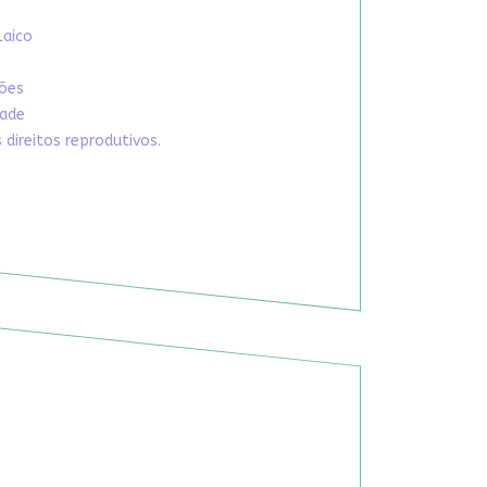
Laico
xões
dade
direitos reprodutivos.