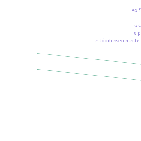
Ao f
o C
e p
está intrinsecamente 