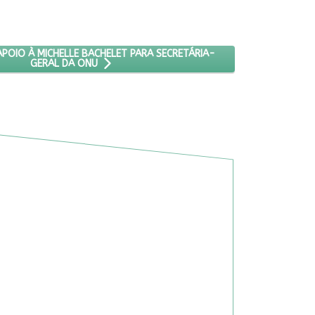
ERES CUBANAS
O: LULA ANUNCIA APOIO À MICHELLE BACHELET PARA SECRETÁRIA-GE
APOIO À MICHELLE BACHELET PARA SECRETÁRIA-
GERAL DA ONU