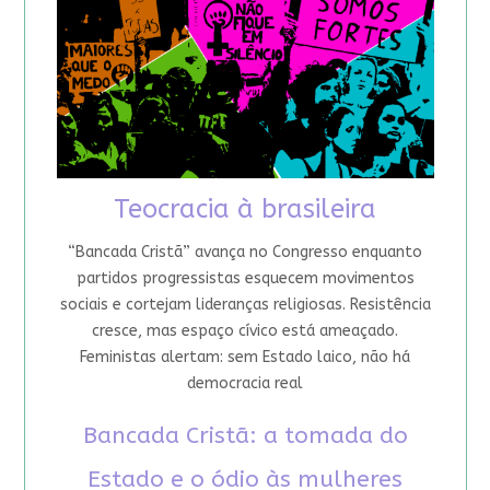
Teocracia à brasileira
“Bancada Cristã” avança no Congresso enquanto
partidos progressistas esquecem movimentos
sociais e cortejam lideranças religiosas. Resistência
cresce, mas espaço cívico está ameaçado.
Feministas alertam: sem Estado laico, não há
democracia real
Bancada Cristã: a tomada do
Estado e o ódio às mulheres