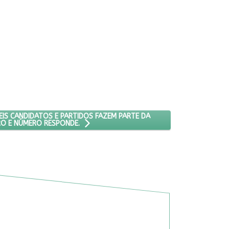
Ê SABE QUE POSSÍVEIS CANDIDATOS E PARTIDOS FAZEM PARTE DA C
EIS CANDIDATOS E PARTIDOS FAZEM PARTE DA
O E NÚMERO RESPONDE.