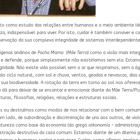
disto como estudo das relações entre humanos e o meio ambiente (
, indispensável para viver. Por isto, cuidar é também conviver e c
servação da sua complexa integridade de sistemas interdependente
ígenas andinos de
Pacha Mama
(
Mãe Terra
) como a visão mais inte
da e defende, porque simplesmente não existiríamos sem ela. Est
ntegridade. Não existe vida possível sem o ar que respiramos, sem
iclo natural, com sol e chuva, ventos, geadas e nevascas, dias e n
sua biodiversidade. A rotação da terra em torno ao sol nos oferec
ão dá para deixar de se encantar e emocionar diante da Mãe Terra/P
ras, filosofias, religiões, relações e estruturas sociais.
os ou destruímos como modos de nos relacionar com o bem comum 
m lado, de subordinação e discriminação de uns aos outros, de viol
 natureza como base da economia (do grego
oikonomia
– administraç
inistração destrutiva da casa comum. Estamos diante de um dilem