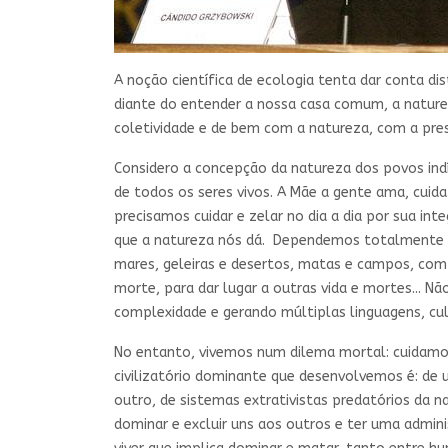
A noção científica de ecologia tenta dar conta 
diante do entender a nossa casa comum, a natureza
coletividade e de bem com a natureza, com a pre
Considero a concepção da natureza dos povos ind
de todos os seres vivos. A Mãe a gente ama, cui
precisamos cuidar e zelar no dia a dia por sua i
que a natureza nós dá. Dependemos totalmente do c
mares, geleiras e desertos, matas e campos, com 
morte, para dar lugar a outras vida e mortes... N
complexidade e gerando múltiplas linguagens, cultu
No entanto, vivemos num dilema mortal: cuidam
civilizatório dominante que desenvolvemos é: de u
outro, de sistemas extrativistas predatórios da
dominar e excluir uns aos outros e ter uma adm