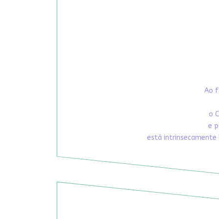
Ao f
o C
e p
está intrinsecamente 