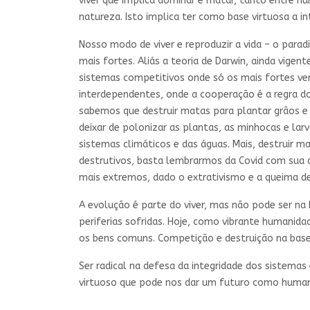
viver que implica dominar e matar, tanto entre h
natureza. Isto implica ter como base virtuosa a 
Nosso modo de viver e reproduzir a vida – o para
mais fortes. Aliás a teoria de Darwin, ainda vige
sistemas competitivos onde só os mais fortes ven
interdependentes, onde a cooperação é a regra d
sabemos que destruir matas para plantar grãos e 
deixar de polonizar as plantas, as minhocas e lar
sistemas climáticos e das águas. Mais, destruir 
destrutivos, basta lembrarmos da Covid com sua 
mais extremos, dado o extrativismo e a queima d
A evolução é parte do viver, mas não pode ser na 
periferias sofridas. Hoje, como vibrante humanid
os bens comuns. Competição e destruição na base
Ser radical na defesa da integridade dos sistema
virtuoso que pode nos dar um futuro como human