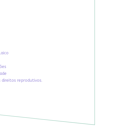
Laico
xões
dade
direitos reprodutivos.