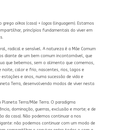
do grego
oikos
(casa) +
logos
(linguagem). Estamos
ompartilhar, princípios fundamentais do viver em
s.
gral, radical e sensível. A natureza é a Mãe Comum
amos diante de um bem comum incontornável, que
 a água que bebemos, sem o alimento que comemos,
oite, calor e frio, nascentes, rios, lagos e
e estações e anos, numa sucessão de vida e
laneta Terra, desenvolvendo modos de viver nesta
Planeta Terra/Mãe Terra. O paradigma
ência, dominação, guerras, exclusão e morte; e de
ão da casa). Não podemos continuar a nos
a gigante: não podemos continuar com um modo de