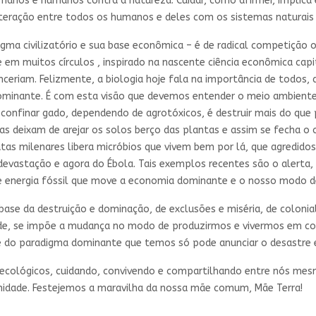
umanos e humanos contra a natureza. Cuidar, como afirmei, implica
interação entre todos os humanos e deles com os sistemas naturais 
digma civilizatório e sua base econômica – é de radical competição
nte em muitos círculos , inspirado na nascente ciência econômica ca
ceriam. Felizmente, a biologia hoje fala na importância de todos,
ominante. É com esta visão que devemos entender o meio ambiente.
confinar gado, dependendo de agrotóxicos, é destruir mais do que 
vas deixam de arejar os solos berço das plantas e assim se fecha o
matas milenares libera micróbios que vivem bem por lá, que agredi
devastação e agora do Ébola. Tais exemplos recentes são o alerta
e energia fóssil que move a economia dominante e o nosso modo de
base da destruição e dominação, de exclusões e miséria, de colonia
ade, se impõe a mudança no modo de produzirmos e vivermos em cole
 do paradigma dominante que temos só pode anunciar o desastre e,
s ecológicos, cuidando, convivendo e compartilhando entre nós me
idade. Festejemos a maravilha da nossa mãe comum, Mãe Terra!