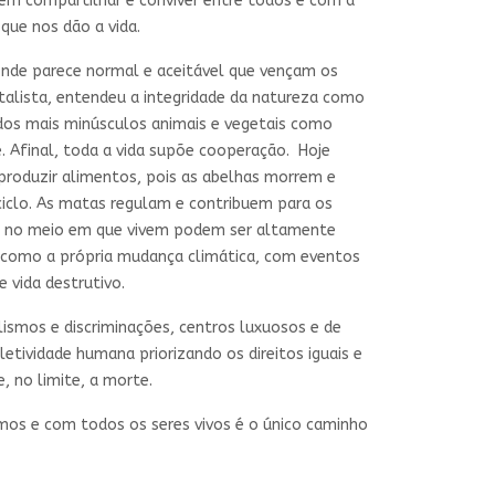
 em compartilhar e conviver entre todos e com a
que nos dão a vida.
 onde parece normal e aceitável que vençam os
pitalista, entendeu a integridade da natureza como
 dos mais minúsculos animais e vegetais como
 Afinal, toda a vida supõe cooperação. Hoje
produzir alimentos, pois as abelhas morrem e
 ciclo. As matas regulam e contribuem para os
dos no meio em que vivem podem ser altamente
, como a própria mudança climática, com eventos
 vida destrutivo.
lismos e discriminações, centros luxuosos e de
tividade humana priorizando os direitos iguais e
 no limite, a morte.
smos e com todos os seres vivos é o único caminho