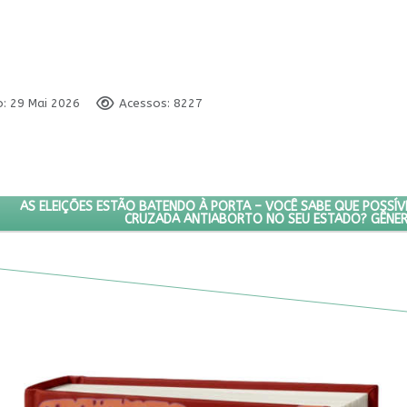
o: 29 Mai 2026
Acessos: 8227
RIENTA ELEITORES(AS) E CANDIDATOS(AS)
PRÓXIMO ARTIGO: AS ELEIÇÕES ESTÃO BATENDO À PORTA – VOC
AS ELEIÇÕES ESTÃO BATENDO À PORTA – VOCÊ SABE QUE POSSÍV
CRUZADA ANTIABORTO NO SEU ESTADO? GÊNER