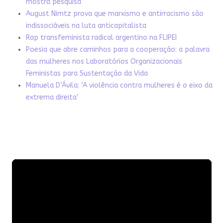
mostra pesquisa
August Nimtz prova que marxismo e antirracismo são
indissociáveis na luta anticapitalista
Rap transfeminista radical argentino na FLIPEI
Poesia que abre caminhos para a cooperação: a palavra
das mulheres nos Laboratórios Organizacionais
Feministas para Sustentação da Vida
Manuela D’Ávila: ‘A violência contra mulheres é o eixo da
extrema direita’