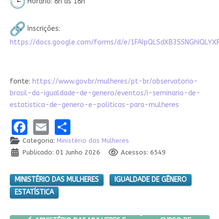
Horário: 8h às 18h
Inscrições:
https://docs.google.com/forms/d/e/1FAIpQLSdXB3SSNGhIQLYX
fonte:
https://www.gov.br/mulheres/pt-br/observatorio-
brasil-da-igualdade-de-genero/eventos/i-seminario-de-
estatistica-de-genero-e-politicas-para-mulheres
Facebook
Email
Share
Categoria:
Ministério das Mulheres
Publicado: 01 Junho 2026
Acessos: 6549
MINISTÉRIO DAS MULHERES
IGUALDADE DE GÊNERO
ESTATÍSTICA