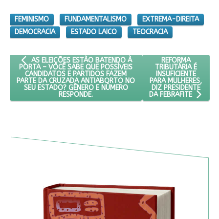
FEMINISMO
FUNDAMENTALISMO
EXTREMA-DIREITA
DEMOCRACIA
ESTADO LAICO
TEOCRACIA
ARTIGO ANTERIOR: AS ELEIÇÕES ESTÃO BATENDO À PORTA – 
PRÓXIMO ARTIGO: 
REFORMA
AS ELEIÇÕES ESTÃO BATENDO À
TRIBUTÁRIA É
PORTA – VOCÊ SABE QUE POSSÍVEIS
INSUFICIENTE
CANDIDATOS E PARTIDOS FAZEM
PARA MULHERES,
PARTE DA CRUZADA ANTIABORTO NO
DIZ PRESIDENTE
SEU ESTADO? GÊNERO E NÚMERO
RESPONDE.
DA FEBRAFITE