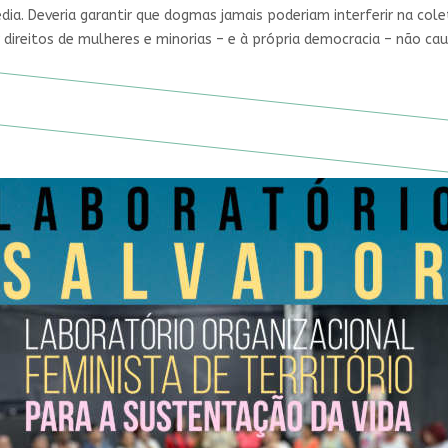
édia. Deveria garantir que dogmas jamais poderiam interferir na cole
 direitos de mulheres e minorias – e à própria democracia – não ca