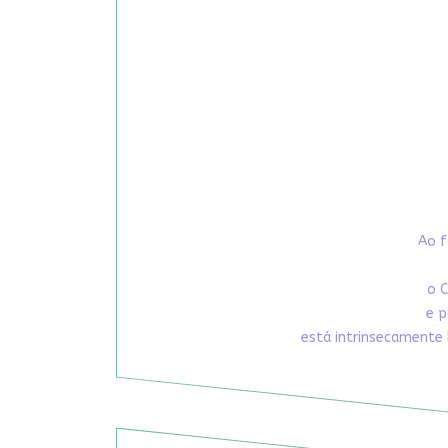
Ao f
o C
e p
está intrinsecamente 