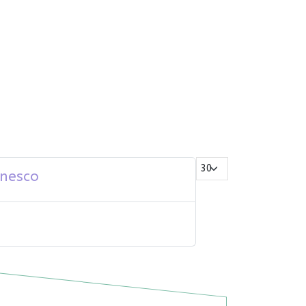
Mostrar #
inesco