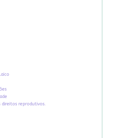
Laico
xões
dade
direitos reprodutivos.