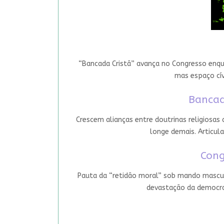
“Bancada Cristã” avança no Congresso enqua
mas espaço cív
Bancad
Crescem alianças entre doutrinas religiosas
longe demais. Articula
Cong
Pauta da “retidão moral” sob mando mascul
devastação da democrac