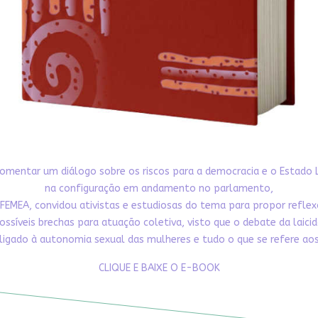
omentar um diálogo sobre os riscos para a democracia e o Estado 
na configuração em andamento no parlamento,
FEMEA, convidou ativistas e estudiosas do tema para propor refle
ossíveis brechas para atuação coletiva, visto que o debate da laici
ligado à autonomia sexual das mulheres e tudo o que se refere aos 
CLIQUE E BAIXE O E-BOOK