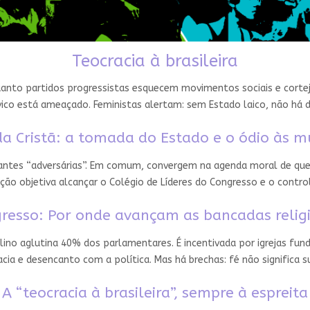
Teocracia à brasileira
nto partidos progressistas esquecem movimentos sociais e cortejam
ico está ameaçado. Feministas alertam: sem Estado laico, não há 
a Cristã: a tomada do Estado e o ódio às m
 antes “adversárias”. Em comum, convergem na agenda moral de que
ção objetiva alcançar o Colégio de Líderes do Congresso e o contro
resso: Por onde avançam as bancadas relig
ino aglutina 40% dos parlamentares. É incentivada por igrejas fun
ia e desencanto com a política. Mas há brechas: fé não significa
A “teocracia à brasileira”, sempre à espreita