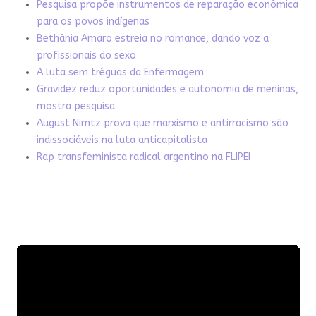
Pesquisa propõe instrumentos de reparação econômica
para os povos indígenas
Bethânia Amaro estreia no romance, dando voz a
profissionais do sexo
A luta sem tréguas da Enfermagem
Gravidez reduz oportunidades e autonomia de meninas,
mostra pesquisa
August Nimtz prova que marxismo e antirracismo são
indissociáveis na luta anticapitalista
Rap transfeminista radical argentino na FLIPEI