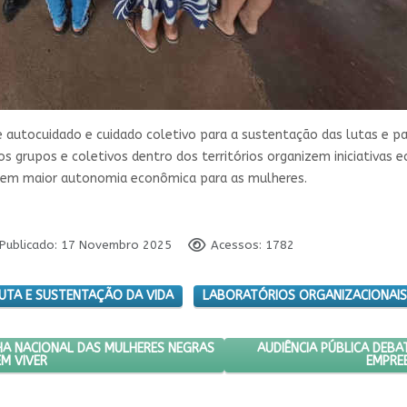
autocuidado e cuidado coletivo para a sustentação das lutas e pa
 grupos e coletivos dentro dos territórios organizem iniciativas
onem maior autonomia econômica para as mulheres.
Publicado: 17 Novembro 2025
Acessos: 1782
LUTA E SUSTENTAÇÃO DA VIDA
LABORATÓRIOS ORGANIZACIONAIS
POIO À II MARCHA NACIONAL DAS MULHERES NEGRAS POR REPARAÇÃO
PRÓXIMO ARTIGO: AUDIÊ
AUDIÊNCIA PÚBLICA DEB
HA NACIONAL DAS MULHERES NEGRAS
M VIVER
EMPRE