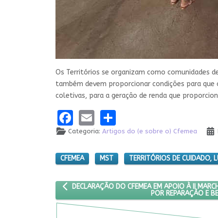
Os Territórios se organizam como comunidades de 
também devem proporcionar condições para que os
coletivas, para a geração de renda que proporci
Facebook
Email
Share
Categoria:
Artigos do (e sobre o) Cfemea
CFEMEA
MST
TERRITÓRIOS DE CUIDADO, 
ARTIGO ANTERIOR: DECLARAÇÃO DO CFEMEA EM A
DECLARAÇÃO DO CFEMEA EM APOIO À II MARC
POR REPARAÇÃO E BE