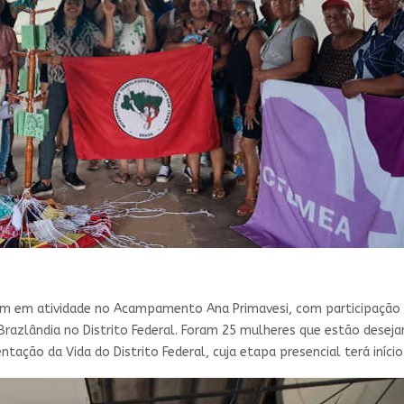
ram em atividade no Acampamento Ana Primavesi, com participaç
Brazlândia no Distrito Federal. Foram 25 mulheres que estão deseja
tação da Vida do Distrito Federal, cuja etapa presencial terá iníci