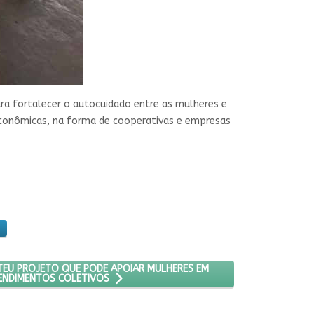
ra fortalecer o autocuidado entre as mulheres e
 econômicas, na forma de cooperativas e empresas
 E BEM VIVER
NCIA PÚBLICA DEBATEU PROJETO QUE PODE APOIAR MULHERES EM EM
ATEU PROJETO QUE PODE APOIAR MULHERES EM
ENDIMENTOS COLETIVOS