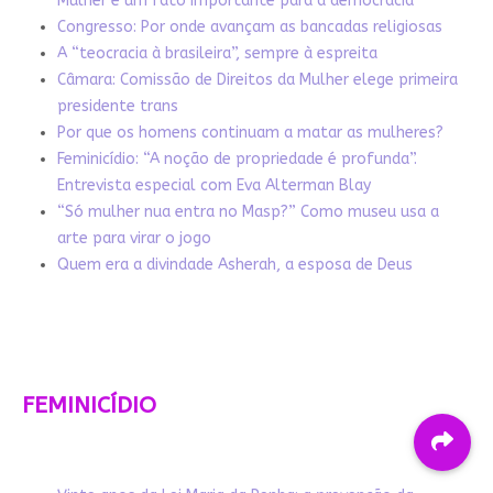
Mulher é um fato importante para a democracia
Congresso: Por onde avançam as bancadas religiosas
A “teocracia à brasileira”, sempre à espreita
Câmara: Comissão de Direitos da Mulher elege primeira
presidente trans
Por que os homens continuam a matar as mulheres?
Feminicídio: “A noção de propriedade é profunda”.
Entrevista especial com Eva Alterman Blay
“Só mulher nua entra no Masp?” Como museu usa a
arte para virar o jogo
Quem era a divindade Asherah, a esposa de Deus
FEMINICÍDIO