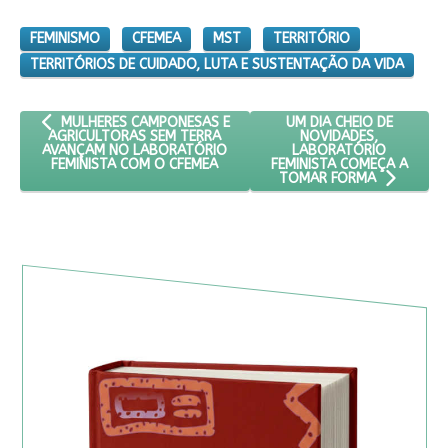
FEMINISMO
CFEMEA
MST
TERRITÓRIO
TERRITÓRIOS DE CUIDADO, LUTA E SUSTENTAÇÃO DA VIDA
ARTIGO ANTERIOR: MULHERES CAMPONESAS E AGRICULTORAS 
PRÓXIMO ARTIGO: UM DI
UM DIA CHEIO DE
MULHERES CAMPONESAS E
NOVIDADES,
AGRICULTORAS SEM TERRA
LABORATÓRIO
AVANÇAM NO LABORATÓRIO
FEMINISTA COMEÇA A
FEMINISTA COM O CFEMEA
TOMAR FORMA