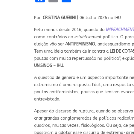
Por:
CRISTINA GUERINI |
06 Julho 2026 no IHU
Pelo menos desde 2016, quando do
IMPEACHMEN
como contrários ao
establishment
político. O par
eleição vão ser
ANTIFEMINISMO
, antiesquerdismo 
Tem uma ideia também de ir contra a
LEI DE COTA
pautas com muita repercussão na política”, expli
UNISINOS – IHU
.
A questão de gênero é um aspecto importante ne
extremismo é uma resposta fácil, uma resposta s
pautas antifeministas, pautas que tentam evocar
entrevistada.
Apesar do discurso de ruptura, quando se observ
criar grandes conglomerados de políticos radical
quadros, muitas vezes, fisiológicos. Ou seja, de 
passaram a adotar esse discurso de extrema-dire