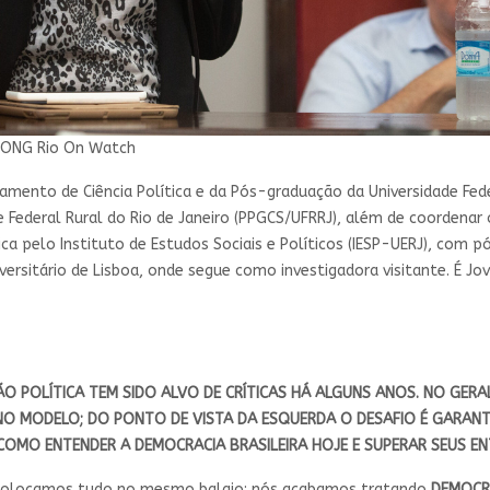
/ONG Rio On Watch
mento de Ciência Política e da Pós-graduação da Universidade Fede
 Federal Rural do Rio de Janeiro (PPGCS/UFRRJ), além de coordenar o
ca pelo Instituto de Estudos Sociais e Políticos (IESP-UERJ), com 
iversitário de Lisboa, onde segue como investigadora visitante. É J
 POLÍTICA TEM SIDO ALVO DE CRÍTICAS HÁ ALGUNS ANOS. NO GERAL, 
NO MODELO; DO PONTO DE VISTA DA ESQUERDA O DESAFIO É GARANT
 COMO ENTENDER A DEMOCRACIA BRASILEIRA HOJE E SUPERAR SEUS E
e colocamos tudo no mesmo balaio: nós acabamos tratando
DEMOCR