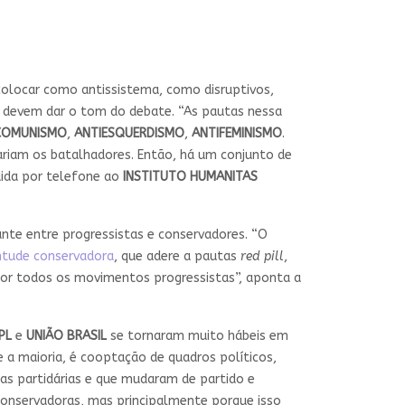
 colocar como antissistema, como disruptivos,
 devem dar o tom do debate. “As pautas nessa
COMUNISMO
,
ANTIESQUERDISMO
,
ANTIFEMINISMO
.
ariam os batalhadores. Então, há um conjunto de
ida por telefone ao
INSTITUTO HUMANITAS
te entre progressistas e conservadores. “O
ntude conservadora
, que adere a pautas
red pill
,
por todos os movimentos progressistas”, aponta a
PL
e
UNIÃO BRASIL
se tornaram muito hábeis em
 a maioria, é cooptação de quadros políticos,
nas partidárias e que mudaram de partido e
conservadoras, mas principalmente porque isso