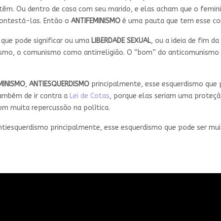
têm. Ou dentro de casa com seu marido, e elas acham que o femin
contestá-las. Então o
ANTIFEMINISMO
é uma pauta que tem esse c
que pode significar ou uma
LIBERDADE SEXUAL
, ou a ideia de fim d
rismo, o comunismo como antirreligião. O “bom” do anticomunismo é
MINISMO
,
ANTIESQUERDISMO
principalmente, esse esquerdismo que 
ambém de ir contra a
Lei de Cotas
, porque elas seriam uma proteçã
om muita repercussão na política.
antiesquerdismo principalmente, esse esquerdismo que pode ser mui