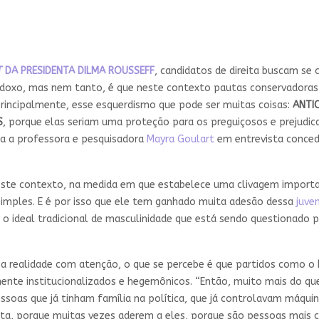
T
DA PRESIDENTA DILMA ROUSSEFF
, candidatos de direita buscam se
adoxo, mas nem tanto, é que neste contexto pautas conservadoras
principalmente, esse esquerdismo que pode ser muitas coisas:
ANTI
S
, porque elas seriam uma proteção para os preguiçosos e prejudic
ca a professora e pesquisadora
Mayra Goulart
em entrevista conced
ste contexto, na medida em que estabelece uma clivagem importan
imples. E é por isso que ele tem ganhado muita adesão dessa
juve
 o ideal tradicional de masculinidade que está sendo questionado 
a a realidade com atenção, o que se percebe é que partidos como o
mente institucionalizados e hegemônicos. “Então, muito mais do que
pessoas que já tinham família na política, que já controlavam máqui
ita, porque muitas vezes aderem a eles, porque são pessoas mais 