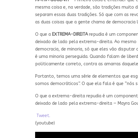
mesma coisa e, na verdade, são tradições muito di
separam essas duas tradições. Só que com as revo
as duas coisas que a gente chama de democracia l
O que a
EXTREMA-DIREITA
repudia é um componente 
deixado de lado pela extrema-direita. Ao mesmo t
democracia, de minoria, só que eles vão disputar
é uma minoria perseguida. Quando falam de liber
politicamente correto, contra as amarras daquel
Portanto, temos uma série de elementos que esga
somos democráticos”. O que ela fala é que “nós s
O que a extrema-direita repudia é um componente l
deixado de lado pela extrema-direita — Mayra Go
Tweet.
{youtube)