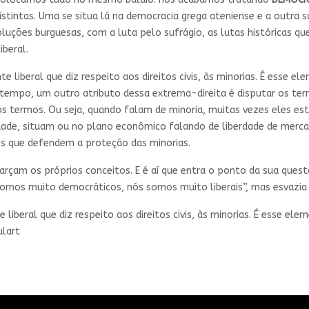
stintas. Uma se situa lá na democracia grega ateniense e a outra só
luções burguesas, com a luta pelo sufrágio, as lutas históricas 
iberal.
liberal que diz respeito aos direitos civis, às minorias. É esse el
empo, um outro atributo dessa extrema-direita é disputar os termo
 os termos. Ou seja, quando falam de minoria, muitas vezes eles e
dade, situam ou no plano econômico falando de liberdade de merca
es que defendem a proteção das minorias.
rçam os próprios conceitos. E é aí que entra o ponto da sua quest
omos muito democráticos, nós somos muito liberais”, mas esvazia 
iberal que diz respeito aos direitos civis, às minorias. É esse el
ulart