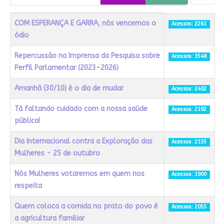
Título
Acessos
COM ESPERANÇA E GARRA, nós vencemos o
Acessos: 2261
ódio
Repercussão na Imprensa da Pesquisa sobre
Acessos: 3548
Perfil Parlamentar (2023-2026)
Amanhã (30/10) é o dia de mudar
Acessos: 2402
Tá faltando cuidado com a nossa saúde
Acessos: 2192
pública!
Dia Internacional contra a Exploração das
Acessos: 2135
Mulheres - 25 de outubro
Nós Mulheres votaremos em quem nos
Acessos: 1900
respeita
Quem coloca a comida no prato do povo é
Acessos: 2055
a agricultura familiar