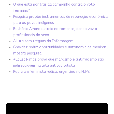
O que está por trás da campanha contra o voto
feminino?
Pesquisa propõe instrumentos de reparação econômica
para os povos indígenas
Bethânia Amaro estreia no romance, dando voz a
profissionais do sexo
A luta sem tréguas da Enfermagem
Gravidez reduz oportunidades e autonomia de meninas,
mostra pesquisa
August Nimtz prova que marxismo e antirracismo são
indissociáveis na luta anticapitalista
Rap transfeminista radical argentino na FLIPEI