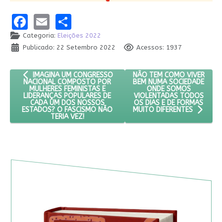
Facebook
Email
Share
Categoria:
Eleições 2022
Publicado: 22 Setembro 2022
Acessos: 1937
ARTIGO ANTERIOR: IMAGINA UM CONGRESSO NACIONAL COMPO
PRÓXIMO ARTIGO: NÃO TEM
NÃO TEM COMO VIVER
IMAGINA UM CONGRESSO
BEM NUMA SOCIEDADE
NACIONAL COMPOSTO POR
ONDE SOMOS
MULHERES FEMINISTAS E
VIOLENTADAS TODOS
LIDERANÇAS POPULARES DE
OS DIAS E DE FORMAS
CADA UM DOS NOSSOS
ESTADOS? O FASCISMO NÃO
MUITO DIFERENTES
TERIA VEZ!