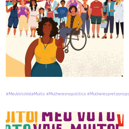
#MeuVotoValeMuito
#Mulheresnapolitica
#Mulherespretasnop