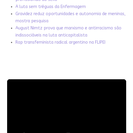
A luta sem tréguas da Enfermagem
Gravidez reduz oportunidades e autonomia de meninas,
mostra pesquisa
August Nimtz prova que marxismo e antirracismo são
indissociáveis na luta anticapitalista
Rap transfeminista radical argentino na FLIPEI