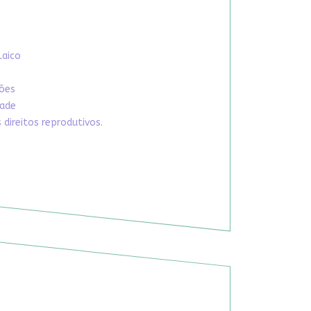
Laico
xões
dade
direitos reprodutivos.