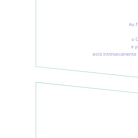
Ao f
o C
e p
está intrinsecamente 