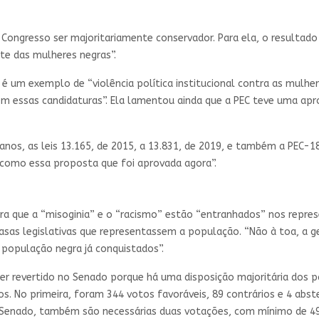
o Congresso ser majoritariamente conservador. Para ela, o resulta
te das mulheres negras”.
é um exemplo de “violência política institucional contra as mulher
m essas candidaturas”. Ela lamentou ainda que a PEC teve uma apro
 anos, as leis 13.165, de 2015, a 13.831, de 2019, e também a PEC-
como essa proposta que foi aprovada agora”.
a que a “misoginia” e o “racismo” estão “entranhados” nos repres
sas legislativas que representassem a população. “Não à toa, a g
 população negra já conquistados”.
ser revertido no Senado porque há uma disposição majoritária dos 
s. No primeira, foram 344 votos favoráveis, 89 contrários e 4 ab
o Senado, também são necessárias duas votações, com mínimo de 49