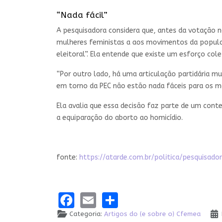
“Nada fácil”
A pesquisadora considera que, antes da votação n
mulheres feministas a aos movimentos da populaç
eleitoral”. Ela entende que existe um esforço cole
“Por outro lado, há uma articulação partidária mui
em torno da PEC não estão nada fáceis para os mo
Ela avalia que essa decisão faz parte de um conte
a equiparação do aborto ao homicídio.
fonte:
https://atarde.com.br/politica/pesqui
Facebook
Email
Share
Categoria:
Artigos do (e sobre o) Cfemea