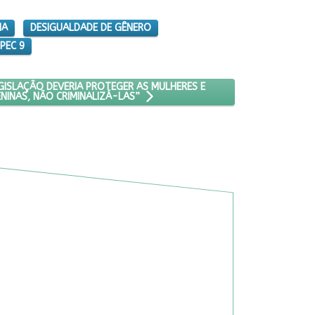
IA
DESIGUALDADE DE GÊNERO
PEC 9
A DE BENGUELA E DA MULHER NEGRA
GO: BRASIL: “A LEGISLAÇÃO DEVERIA PROTEGER AS MULHERES E MEN
EGISLAÇÃO DEVERIA PROTEGER AS MULHERES E
NINAS, NÃO CRIMINALIZÁ-LAS”