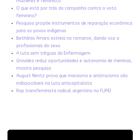
mulheres e feminista
O que está por trás da campanha contra o voto
feminino?
Pesquisa propõe instrumentos de reparação econômica
para os povos indígenas
Bethânia Amaro estreia no romance, dando voz a
profissionais do sexo
A luta sem tréguas da Enfermagem
Gravidez reduz oportunidades e autonomia de meninas,
mostra pesquisa
August Nimtz prova que marxismo e antirracismo são
indissociáveis na luta anticapitalista
Rap transfeminista radical argentino na FLIPEI