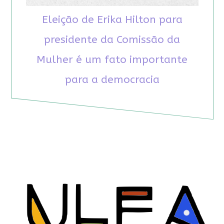
Eleição de Erika Hilton para
presidente da Comissão da
Mulher é um fato importante
para a democracia