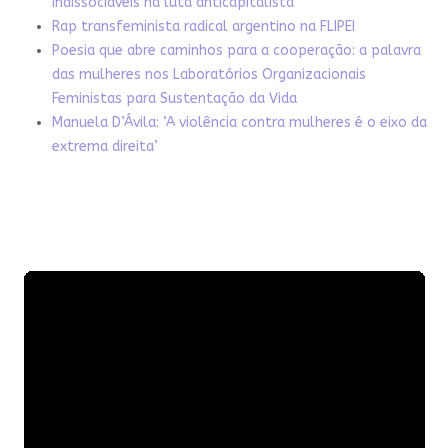
indissociáveis na luta anticapitalista
Rap transfeminista radical argentino na FLIPEI
Poesia que abre caminhos para a cooperação: a palavra
das mulheres nos Laboratórios Organizacionais
Feministas para Sustentação da Vida
Manuela D’Ávila: ‘A violência contra mulheres é o eixo da
extrema direita’