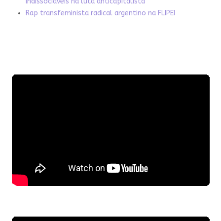
indissociáveis na luta anticapitalista
Rap transfeminista radical argentino na FLIPEI