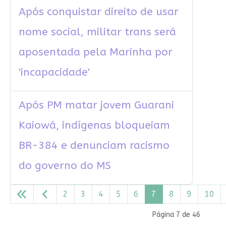
Após conquistar direito de usar
nome social, militar trans será
aposentada pela Marinha por
'incapacidade'
Após PM matar jovem Guarani
Kaiowá, indígenas bloqueiam
BR-384 e denunciam racismo
do governo do MS
2
3
4
5
6
7
8
9
10
Página 7 de 46