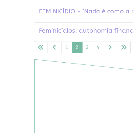
FEMINICÍDIO - ‘Nada é como a m
Feminicídios: autonomia financ
1
2
3
4