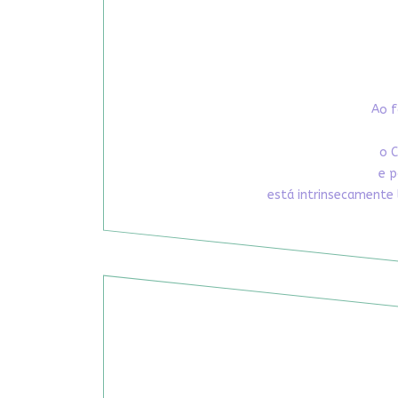
Ao f
o C
e p
está intrinsecamente 