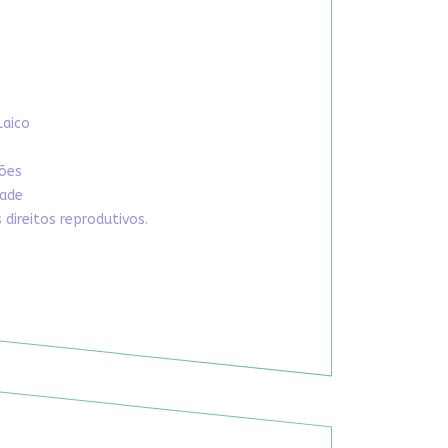
Laico
xões
dade
direitos reprodutivos.