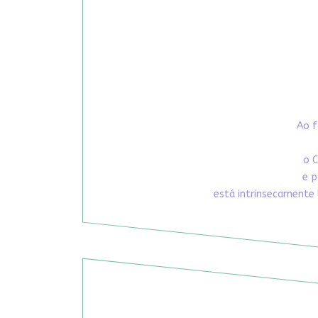
Ao f
o C
e p
está intrinsecamente 