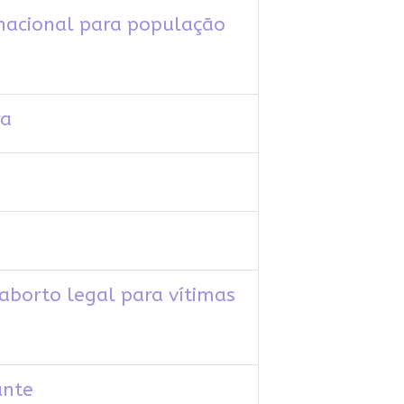
a nacional para população
ra
aborto legal para vítimas
ante