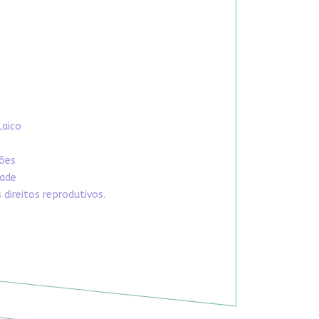
Laico
xões
dade
direitos reprodutivos.